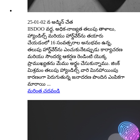
25-01-02 న అడ్మిన్ చేత
IISDOO వద్ద, అధిక-నాణ్యత తలుపు తాళాలు,
హ్యాండిల్స్ మరియు హార్డ్‌వేర్‌ను తయారు
చేయడంలో 16 సంవత్సరాల అనుభవం ఉన్న,
తలుపు హార్డ్‌వేర్‌ను ఎంచుకునేటప్పుడు కార్యాచరణ
మరియు సౌందర్య ఆకర్షణ రెండింటి యొక్క
ప్రాముఖ్యతను మేము అర్థం చేసుకున్నాము. జింక్
మిశ్రమం తలుపు హ్యాండిల్స్ వారి మినహాయింపు
కారణంగా పెరుగుతున్న జనాదరణ పొందిన ఎంపికగా
మారాయి ...
మరింత చదవండి