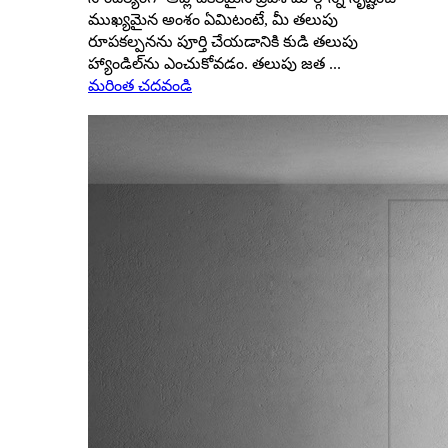
ముఖ్యమైన అంశం ఏమిటంటే, మీ తలుపు
రూపకల్పనను పూర్తి చేయడానికి కుడి తలుపు
హ్యాండిల్‌ను ఎంచుకోవడం. తలుపు జత ...
మరింత చదవండి