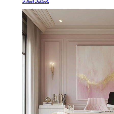
మరింత చదవండి