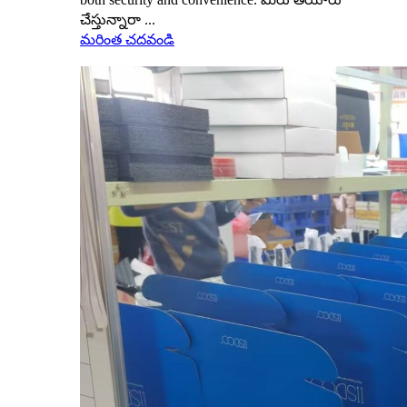
చేస్తున్నారా ...
మరింత చదవండి