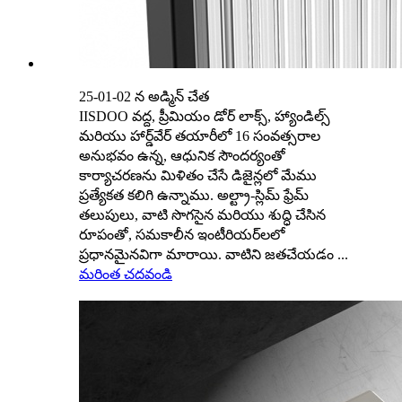
25-01-02 న అడ్మిన్ చేత
IISDOO వద్ద, ప్రీమియం డోర్ లాక్స్, హ్యాండిల్స్
మరియు హార్డ్‌వేర్ తయారీలో 16 సంవత్సరాల
అనుభవం ఉన్న, ఆధునిక సౌందర్యంతో
కార్యాచరణను మిళితం చేసే డిజైన్లలో మేము
ప్రత్యేకత కలిగి ఉన్నాము. అల్ట్రా-స్లిమ్ ఫ్రేమ్
తలుపులు, వాటి సొగసైన మరియు శుద్ధి చేసిన
రూపంతో, సమకాలీన ఇంటీరియర్‌లలో
ప్రధానమైనవిగా మారాయి. వాటిని జతచేయడం ...
మరింత చదవండి