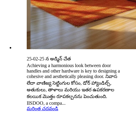
25-02-25 న అడ్మిన్ చేత
Achieving a harmonious look between door
handles and other hardware is key to designing a
cohesive and aesthetically pleasing door. నివాస
లేదా వాణిజ్య సెట్టింగుల కోసం, డోర్ హ్యాండిల్స్,
అతుకులు, తాళాలు మరియు ఇతర ఉపకరణాల
కలయిక మొత్తం రూపకల్పనను పెంచుతుంది.
IISDOO, a compa...
మరింత చదవండి