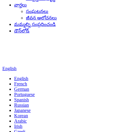
వార్తలు
సంఘటనలు
జీవన ఆలోచనలు
మమ్మల్ని సంప్రదించండి
డౌన్‌లోడ్
English
English
French
German
Portuguese
Spanish
Russian
Japanese
Korean
Arabic
Irish
Greek