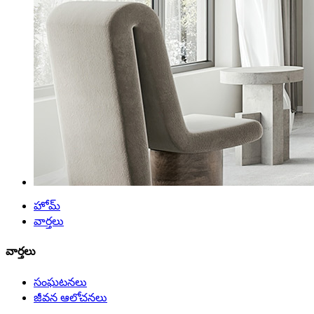
హోమ్
వార్తలు
వార్తలు
సంఘటనలు
జీవన ఆలోచనలు