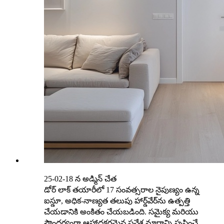
25-02-18 న అడ్మిన్ చేత
డోర్ లాక్ తయారీలో 17 సంవత్సరాల నైపుణ్యం ఉన్న
ఐస్డూ, అధిక-నాణ్యత తలుపు హార్డ్‌వేర్‌ను ఉత్పత్తి
చేయడానికి అంకితం చేయబడింది. సమైక్య మరియు
సౌందర్యంగా ఆహ్లాదకరమైన ప్రవేశ మార్గాన్ని సృష్టించే