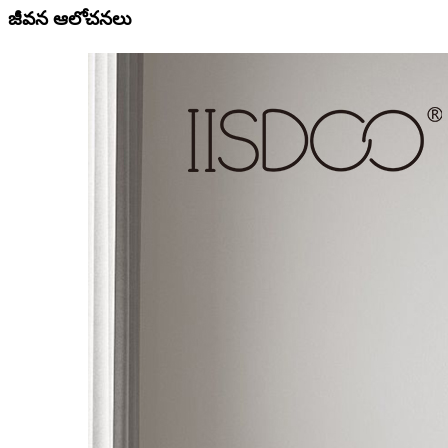
జీవన ఆలోచనలు