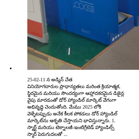
25-02-11 న అడ్మిన్ చేత
వినియోగదారుల ప్రాధాన్యతలు మరింత క్రియాత్మక,
స్థిరమైన మరియు సౌందర్యంగా ఆహ్లాదకరమైన డిజైన్ల
వైపు మారడంతో డోర్ హ్యాండిల్ మార్కెట్ వేగంగా
అభివృద్ధి చెందుతోంది. మేము 2025 లోకి
వెళ్ళేటప్పుడు అనేక కీలక పోకడలు డోర్ హ్యాండిల్
మార్కెట్‌ను ఆకృతి చేస్తాయని భావిస్తున్నారు. 1.
స్మార్ట్ మరియు టెక్నాలజీ-ఇంటిగ్రేటెడ్ హ్యాండిల్స్
స్మార్ పెరుగుదలతో ...