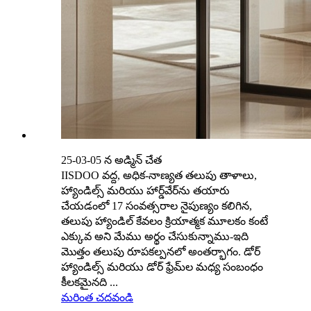
25-03-05 న అడ్మిన్ చేత
IISDOO వద్ద, అధిక-నాణ్యత తలుపు తాళాలు,
హ్యాండిల్స్ మరియు హార్డ్‌వేర్‌ను తయారు
చేయడంలో 17 సంవత్సరాల నైపుణ్యం కలిగిన,
తలుపు హ్యాండిల్ కేవలం క్రియాత్మక మూలకం కంటే
ఎక్కువ అని మేము అర్థం చేసుకున్నాము-ఇది
మొత్తం తలుపు రూపకల్పనలో అంతర్భాగం. డోర్
హ్యాండిల్స్ మరియు డోర్ ఫ్రేమ్‌ల మధ్య సంబంధం
కీలకమైనది ...
మరింత చదవండి