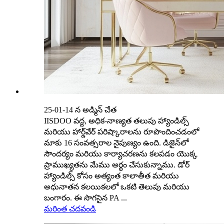
25-01-14 న అడ్మిన్ చేత
IISDOO వద్ద, అధిక-నాణ్యత తలుపు హ్యాండిల్స్
మరియు హార్డ్‌వేర్ పరిష్కారాలను రూపొందించడంలో
మాకు 16 సంవత్సరాల నైపుణ్యం ఉంది. డిజైన్‌లో
సౌందర్యం మరియు కార్యాచరణను కలపడం యొక్క
ప్రాముఖ్యతను మేము అర్థం చేసుకున్నాము. డోర్
హ్యాండిల్స్ కోసం అత్యంత కాలాతీత మరియు
అధునాతన కలయికలలో ఒకటి తెలుపు మరియు
బంగారం. ఈ సొగసైన PA ...
మరింత చదవండి