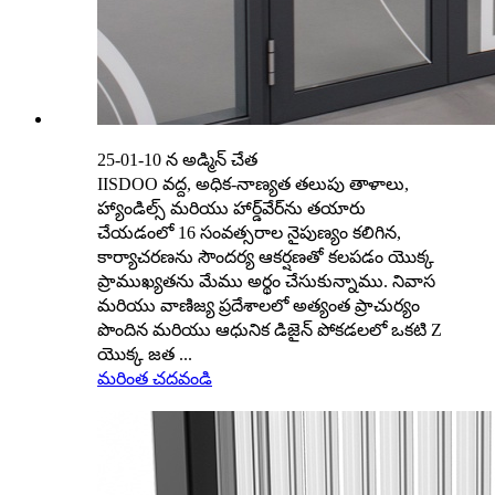
25-01-10 న అడ్మిన్ చేత
IISDOO వద్ద, అధిక-నాణ్యత తలుపు తాళాలు,
హ్యాండిల్స్ మరియు హార్డ్‌వేర్‌ను తయారు
చేయడంలో 16 సంవత్సరాల నైపుణ్యం కలిగిన,
కార్యాచరణను సౌందర్య ఆకర్షణతో కలపడం యొక్క
ప్రాముఖ్యతను మేము అర్థం చేసుకున్నాము. నివాస
మరియు వాణిజ్య ప్రదేశాలలో అత్యంత ప్రాచుర్యం
పొందిన మరియు ఆధునిక డిజైన్ పోకడలలో ఒకటి Z
యొక్క జత ...
మరింత చదవండి