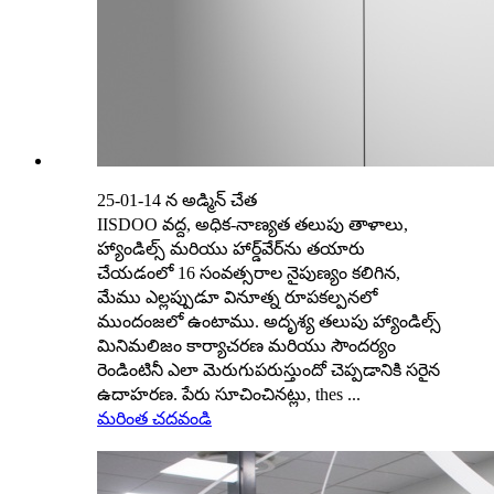
25-01-14 న అడ్మిన్ చేత
IISDOO వద్ద, అధిక-నాణ్యత తలుపు తాళాలు,
హ్యాండిల్స్ మరియు హార్డ్‌వేర్‌ను తయారు
చేయడంలో 16 సంవత్సరాల నైపుణ్యం కలిగిన,
మేము ఎల్లప్పుడూ వినూత్న రూపకల్పనలో
ముందంజలో ఉంటాము. అదృశ్య తలుపు హ్యాండిల్స్
మినిమలిజం కార్యాచరణ మరియు సౌందర్యం
రెండింటినీ ఎలా మెరుగుపరుస్తుందో చెప్పడానికి సరైన
ఉదాహరణ. పేరు సూచించినట్లు, thes ...
మరింత చదవండి