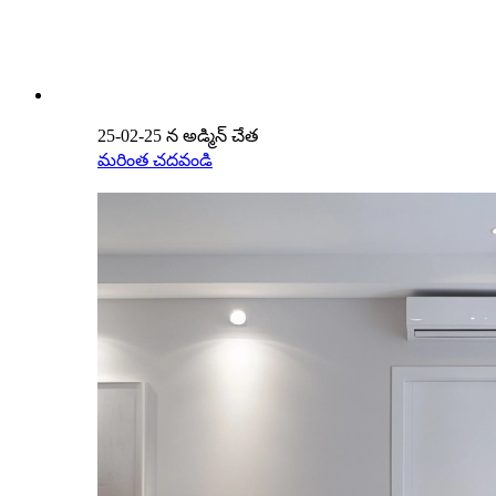
25-02-25 న అడ్మిన్ చేత
మరింత చదవండి