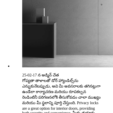
25-02-17 న అడ్మిన్ చేత
గోప్యతా తాళాలతో డోర్ హ్యాండిల్స్‌ను
ఎన్నుకునేటప్పుడు, అవి మీ అవసరాలకు తగినట్లుగా
ఉండేలా కార్యాచరణ మరియు రూపకల్పన
రెండింటినీ పరిగణనలోకి తీసుకోవడం చాలా ముఖ్యం
మరియు మీ స్థలాన్ని పూర్తి చేస్తుంది. Privacy locks
are a great option for interior doors, providing
both security and convenience. మీరు తయారు