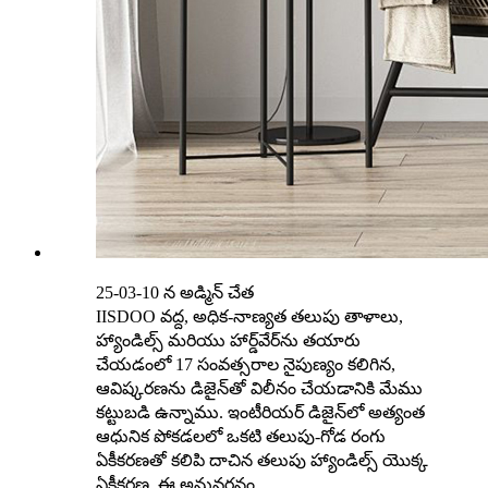
25-03-10 న అడ్మిన్ చేత
IISDOO వద్ద, అధిక-నాణ్యత తలుపు తాళాలు,
హ్యాండిల్స్ మరియు హార్డ్‌వేర్‌ను తయారు
చేయడంలో 17 సంవత్సరాల నైపుణ్యం కలిగిన,
ఆవిష్కరణను డిజైన్‌తో విలీనం చేయడానికి మేము
కట్టుబడి ఉన్నాము. ఇంటీరియర్ డిజైన్‌లో అత్యంత
ఆధునిక పోకడలలో ఒకటి తలుపు-గోడ రంగు
ఏకీకరణతో కలిపి దాచిన తలుపు హ్యాండిల్స్ యొక్క
ఏకీకరణ. ఈ అనువర్తనం ...