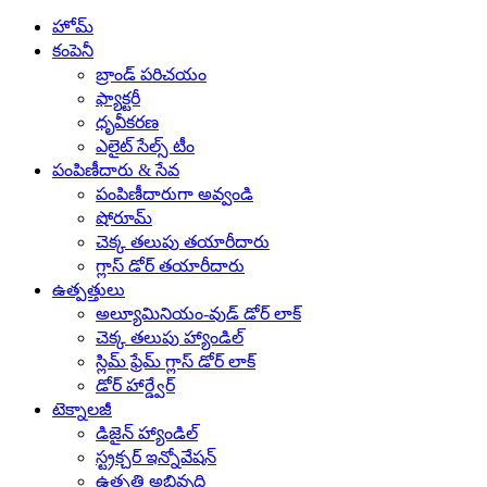
హోమ్
కంపెనీ
బ్రాండ్ పరిచయం
ఫ్యాక్టరీ
ధృవీకరణ
ఎలైట్ సేల్స్ టీం
పంపిణీదారు & సేవ
పంపిణీదారుగా అవ్వండి
షోరూమ్
చెక్క తలుపు తయారీదారు
గ్లాస్ డోర్ తయారీదారు
ఉత్పత్తులు
అల్యూమినియం-వుడ్ డోర్ లాక్
చెక్క తలుపు హ్యాండిల్
స్లిమ్ ఫ్రేమ్ గ్లాస్ డోర్ లాక్
డోర్ హార్డ్వేర్
టెక్నాలజీ
డిజైన్ హ్యాండిల్
స్ట్రక్చర్ ఇన్నోవేషన్
ఉత్పత్తి అభివృద్ధి