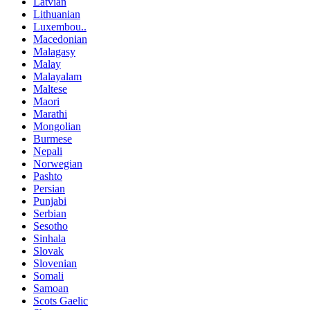
Latvian
Lithuanian
Luxembou..
Macedonian
Malagasy
Malay
Malayalam
Maltese
Maori
Marathi
Mongolian
Burmese
Nepali
Norwegian
Pashto
Persian
Punjabi
Serbian
Sesotho
Sinhala
Slovak
Slovenian
Somali
Samoan
Scots Gaelic