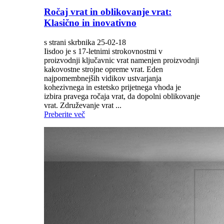
Ročaj vrat in oblikovanje vrat:
Klasično in inovativno
s strani skrbnika 25-02-18
Iisdoo je s 17-letnimi strokovnostmi v
proizvodnji ključavnic vrat namenjen proizvodnji
kakovostne strojne opreme vrat. Eden
najpomembnejših vidikov ustvarjanja
kohezivnega in estetsko prijetnega vhoda je
izbira pravega ročaja vrat, da dopolni oblikovanje
vrat. Združevanje vrat ...
Preberite več