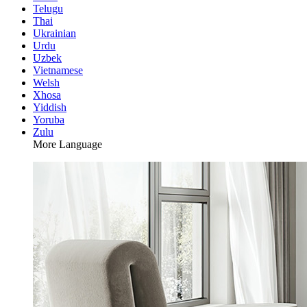
Telugu
Thai
Ukrainian
Urdu
Uzbek
Vietnamese
Welsh
Xhosa
Yiddish
Yoruba
Zulu
More Language