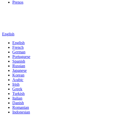
Prenos
English
English
French
German
Portuguese
Spanish
Russian
Japanese
Korean
Arabic
Irish
Greek
Turkish
Italian
Danish
Romanian
Indonesian