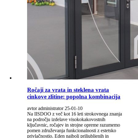
Ročaji za vrata in steklena vrata
cinkove zlitine: popolna kombinacija
avtor administrator 25-01-10
Na IISDOO z več kot 16 leti strokovnega znanja
na področju izdelave visokokakovostnih
ključavnic, ročajev in strojne opreme razumemo
pomen združevanja funkcionalnosti z estetsko
privlačnostjo. Eden najbolj priljubljenih in