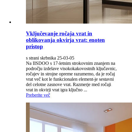
Vključevanje ročaja vrat in
oblikovanja okvirja vrat: enoten
pristop
s strani skrbnika 25-03-05
Na IISDOO s 17-letnim strokovnim znanjem na
področju izdelave visokokakovostnih ključavnic,
ročajev in strojne opreme razumemo, da je ročaj
vrat več kot le funkcionalen element-je sestavni
del celotne zasnove vrat. Razmerje med ročaji
vrat in okvirji vrat igra ključno ...
Preberite več