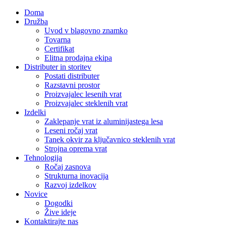
Doma
Družba
Uvod v blagovno znamko
Tovarna
Certifikat
Elitna prodajna ekipa
Distributer in storitev
Postati distributer
Razstavni prostor
Proizvajalec lesenih vrat
Proizvajalec steklenih vrat
Izdelki
Zaklepanje vrat iz aluminijastega lesa
Leseni ročaj vrat
Tanek okvir za ključavnico steklenih vrat
Strojna oprema vrat
Tehnologija
Ročaj zasnova
Strukturna inovacija
Razvoj izdelkov
Novice
Dogodki
Žive ideje
Kontaktirajte nas