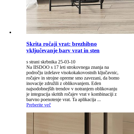
Skrita ročaji vrat: brezhibno
vključevanje barv vrat in sten
s strani skrbnika 25-03-10
Na IISDOO s 17 leti strokovnega znanja na
področju izdelave visokokakovostnih ključavnic,
ročajev in strojne opreme smo zavezani, da bomo
inovacije združili z oblikovanjem. Eden
najsodobnejših trendov v notranjem oblikovanju
je integracija skritih ročajev vrat v kombinaciji z
barvno poenotenje vrat. Ta aplikacija ...
Preberite več