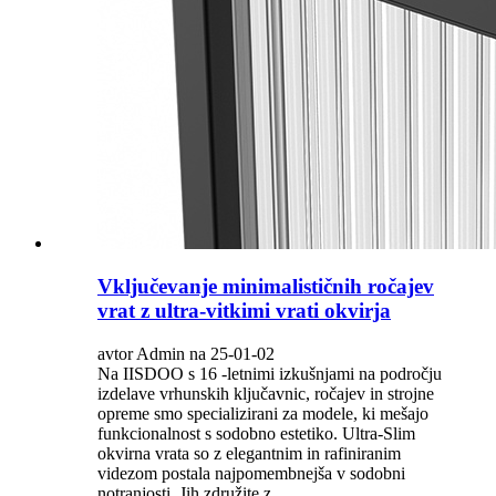
Vključevanje minimalističnih ročajev
vrat z ultra-vitkimi vrati okvirja
avtor Admin na 25-01-02
Na IISDOO s 16 -letnimi izkušnjami na področju
izdelave vrhunskih ključavnic, ročajev in strojne
opreme smo specializirani za modele, ki mešajo
funkcionalnost s sodobno estetiko. Ultra-Slim
okvirna vrata so z elegantnim in rafiniranim
videzom postala najpomembnejša v sodobni
notranjosti. Jih združite z ...