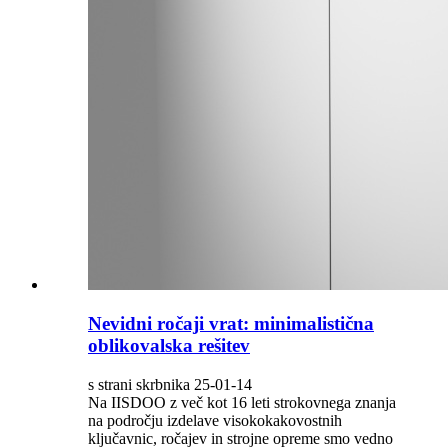
Nevidni ročaji vrat: minimalistična
oblikovalska rešitev
s strani skrbnika 25-01-14
Na IISDOO z več kot 16 leti strokovnega znanja
na področju izdelave visokokakovostnih
ključavnic, ročajev in strojne opreme smo vedno