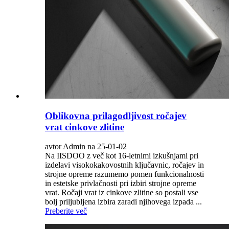
Oblikovna prilagodljivost ročajev
vrat cinkove zlitine
avtor Admin na 25-01-02
Na IISDOO z več kot 16-letnimi izkušnjami pri
izdelavi visokokakovostnih ključavnic, ročajev in
strojne opreme razumemo pomen funkcionalnosti
in estetske privlačnosti pri izbiri strojne opreme
vrat. Ročaji vrat iz cinkove zlitine so postali vse
bolj priljubljena izbira zaradi njihovega izpada ...
Preberite več