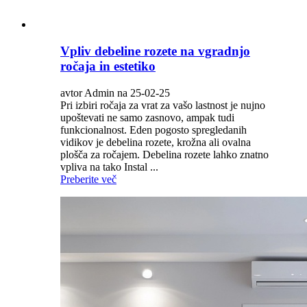
Vpliv debeline rozete na vgradnjo
ročaja in estetiko
avtor Admin na 25-02-25
Pri izbiri ročaja za vrat za vašo lastnost je nujno
upoštevati ne samo zasnovo, ampak tudi
funkcionalnost. Eden pogosto spregledanih
vidikov je debelina rozete, krožna ali ovalna
plošča za ročajem. Debelina rozete lahko znatno
vpliva na tako Instal ...
Preberite več