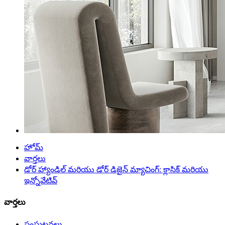
హోమ్
వార్తలు
డోర్ హ్యాండిల్ మరియు డోర్ డిజైన్ మ్యాచింగ్: క్లాసిక్ మరియు
ఇన్నోవేటివ్
వార్తలు
సంఘటనలు