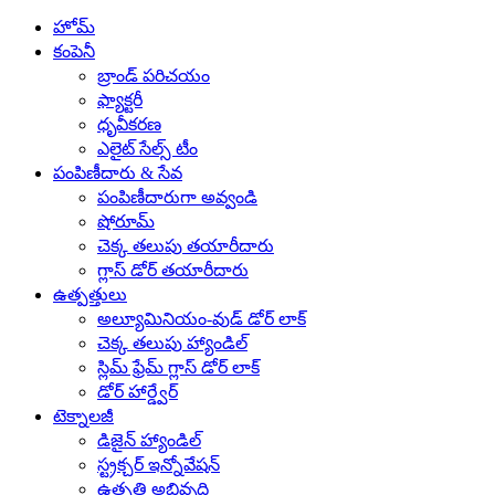
హోమ్
కంపెనీ
బ్రాండ్ పరిచయం
ఫ్యాక్టరీ
ధృవీకరణ
ఎలైట్ సేల్స్ టీం
పంపిణీదారు & సేవ
పంపిణీదారుగా అవ్వండి
షోరూమ్
చెక్క తలుపు తయారీదారు
గ్లాస్ డోర్ తయారీదారు
ఉత్పత్తులు
అల్యూమినియం-వుడ్ డోర్ లాక్
చెక్క తలుపు హ్యాండిల్
స్లిమ్ ఫ్రేమ్ గ్లాస్ డోర్ లాక్
డోర్ హార్డ్వేర్
టెక్నాలజీ
డిజైన్ హ్యాండిల్
స్ట్రక్చర్ ఇన్నోవేషన్
ఉత్పత్తి అభివృద్ధి