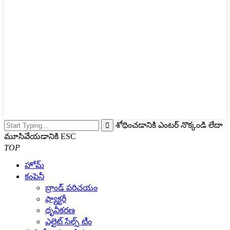
శోధించడానికి ఎంటర్ నొక్కండి లేదా
మూసివేయడానికి ESC
TOP
హోమ్
కంపెనీ
బ్రాండ్ పరిచయం
ఫ్యాక్టరీ
ధృవీకరణ
ఎలైట్ సేల్స్ టీం