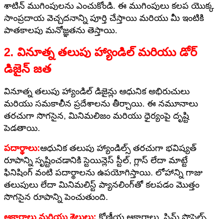
శాటిన్ ముగింపులను ఎంచుకోండి. ఈ ముగింపులు కలప యొక్క
సాంప్రదాయ వెచ్చదనాన్ని పూర్తి చేస్తాయి మరియు మీ ఇంటికి
పాతకాలపు మనోజ్ఞతను తెస్తాయి.
2. వినూత్న తలుపు హ్యాండిల్ మరియు డోర్
డిజైన్ జత
వినూత్న తలుపు హ్యాండిల్ డిజైన్లు ఆధునిక అభిరుచులు
మరియు సమకాలీన ప్రదేశాలను తీర్చాయి. ఈ నమూనాలు
తరచుగా సొగసైన, మినిమలిజం మరియు ధైర్యంపై దృష్టి
పెడతాయి.
పదార్థాలు:
ఆధునిక తలుపు హ్యాండిల్స్ తరచుగా భవిష్యత్
రూపాన్ని సృష్టించడానికి స్టెయిన్లెస్ స్టీల్, గ్లాస్ లేదా మాట్టే
ఫినిషింగ్ వంటి పదార్థాలను ఉపయోగిస్తాయి. లోహాన్ని గాజు
తలుపులు లేదా మినిమలిస్ట్ ప్యానలింగ్‌తో కలపడం మొత్తం
సొగసైన రూపాన్ని పెంచుతుంది.
ఆకారాలు మరియు శైలులు:
కోణీయ ఆకారాలు, స్లిమ్ ప్రొఫైల్స్