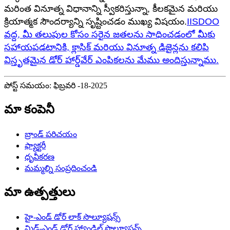
మరింత వినూత్న విధానాన్ని స్వీకరిస్తున్నా, కీలకమైన మరియు
క్రియాత్మక సౌందర్యాన్ని సృష్టించడం ముఖ్య విషయం.
IISDOO
వద్ద, మీ తలుపుల కోసం సరైన జతలను సాధించడంలో మీకు
సహాయపడటానికి, క్లాసిక్ మరియు వినూత్న డిజైన్లను కలిపి
విస్తృతమైన డోర్ హార్డ్‌వేర్ ఎంపికలను మేము అందిస్తున్నాము.
పోస్ట్ సమయం: ఫిబ్రవరి -18-2025
మా కంపెనీ
బ్రాండ్ పరిచయం
ఫ్యాక్టరీ
ధృవీకరణ
మమ్మల్ని సంప్రదించండి
మా ఉత్పత్తులు
హై-ఎండ్ డోర్ లాక్ సొల్యూషన్స్
మిడ్-ఎండ్ డోర్ హ్యాండిల్ సొల్యూషన్స్