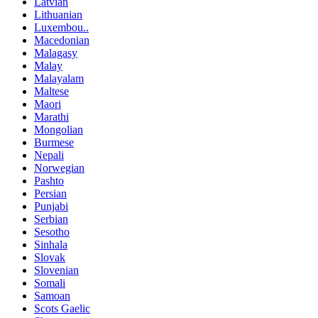
Latvian
Lithuanian
Luxembou..
Macedonian
Malagasy
Malay
Malayalam
Maltese
Maori
Marathi
Mongolian
Burmese
Nepali
Norwegian
Pashto
Persian
Punjabi
Serbian
Sesotho
Sinhala
Slovak
Slovenian
Somali
Samoan
Scots Gaelic