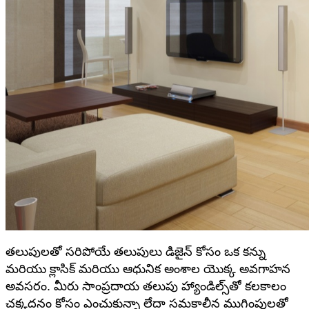
తలుపులతో సరిపోయే తలుపులు డిజైన్ కోసం ఒక కన్ను
మరియు క్లాసిక్ మరియు ఆధునిక అంశాల యొక్క అవగాహన
అవసరం. మీరు సాంప్రదాయ తలుపు హ్యాండిల్స్‌తో కలకాలం
చక్కదనం కోసం ఎంచుకున్నా లేదా సమకాలీన ముగింపులతో