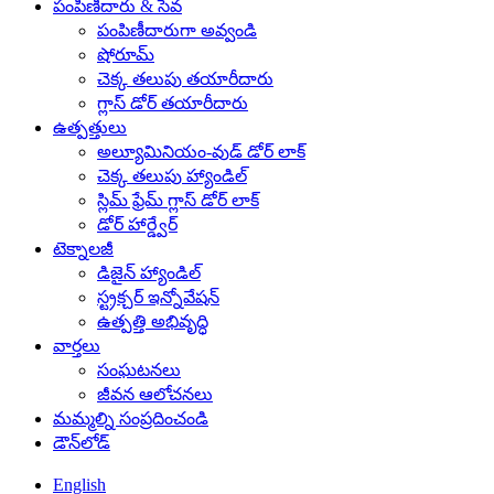
పంపిణీదారు & సేవ
పంపిణీదారుగా అవ్వండి
షోరూమ్
చెక్క తలుపు తయారీదారు
గ్లాస్ డోర్ తయారీదారు
ఉత్పత్తులు
అల్యూమినియం-వుడ్ డోర్ లాక్
చెక్క తలుపు హ్యాండిల్
స్లిమ్ ఫ్రేమ్ గ్లాస్ డోర్ లాక్
డోర్ హార్డ్వేర్
టెక్నాలజీ
డిజైన్ హ్యాండిల్
స్ట్రక్చర్ ఇన్నోవేషన్
ఉత్పత్తి అభివృద్ధి
వార్తలు
సంఘటనలు
జీవన ఆలోచనలు
మమ్మల్ని సంప్రదించండి
డౌన్‌లోడ్
English