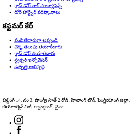
గ్లాస్ డోర్ లాక్ సొల్యూషన్స్
డోర్ హార్డ్వేర్ పరిష్కారాలు
కస్టమర్ కేర్
పంపిణీదారుగా అవ్వండి
చెక్క తలుపు తయారీదారు
గ్లాస్ డోర్ తయారీదారు
స్ట్రక్చర్ ఇన్నోవేషన్
ఉత్పత్తి అభివృద్ధి
బిల్డింగ్ 14, నం 3, షాంగ్వీ సౌత్ 2 రోడ్, హెటాంగ్ టౌన్, పెంగ్జియాంగ్ జిల్లా,
జియాంగ్మెన్ సిటీ, గ్వాంగ్డాంగ్, చైనా