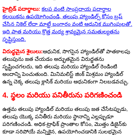
హైబ్రిడ్ పదార్థాలు:
కలప వంటి సాంప్రదాయ పదార్థాల
కలయికను ఉపయోగించండి, తలుపు హ్యాండిల్స్ కోసం బ్రష్
చేసిన నికెల్ లేదా మాట్టే బంగారం వంటి ఆధునిక ముగింపులతో.
ఇది పాత మరియు క్రొత్త మధ్య శ్రావ్యమైన సమతుల్యతను
సృష్టిస్తుంది.
విరుద్ధమైన శైలులు:
ఆధునిక, సొగసైన హ్యాండిల్‌తో పాతకాలపు
తలుపును జత చేయడం అద్భుతమైన విరుద్ధతను
సృష్టించగలదు, ఇది తలుపు మరియు హ్యాండిల్ రెండింటి
అందాన్ని పెంచుతుంది. మినిమలిస్ట్ జింక్ మిశ్రమం హ్యాండిల్
ఉన్న చెక్క తలుపు క్లాసిక్ మరియు ఆధునికంగా నిలబడవచ్చు.
4. స్థలం మరియు పనితీరును పరిగణించండి
ఉత్తమ తలుపు హ్యాండిల్ మరియు తలుపు జత చేసేటప్పుడు,
తలుపు యొక్క పనితీరు మరియు స్థానాన్ని ఎల్లప్పుడూ
పరిగణించండి. అధిక-ట్రాఫిక్ ప్రాంతాల కోసం, మొత్తం డిజైన్‌కు
కూడా సరిపోయే మన్నికైన, ఉపయోగించడానికి సులభమైన