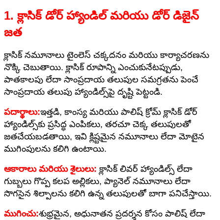
1. క్లాసిక్ డోర్ హ్యాండిల్ మరియు డోర్ డిజైన్
జత
క్లాసిక్ నమూనాలు టైంలెస్ చక్కదనం మరియు కార్యాచరణను
నొక్కి చెబుతాయి. క్లాసిక్ రూపాన్ని ఎంచుకునేటప్పుడు,
పాతకాలపు లేదా సాంప్రదాయ తలుపుల సమగ్రతను పెంచే
సాంప్రదాయ తలుపు హ్యాండిల్స్‌పై దృష్టి పెట్టండి.
పదార్థాలు:
ఇత్తడి, కాంస్య మరియు పాలిష్ క్రోమ్ క్లాసిక్ డోర్
హ్యాండిల్స్‌కు ప్రసిద్ధ ఎంపికలు, తరచూ చెక్క తలుపులతో
జతచేయబడతాయి, ఇవి క్లిష్టమైన నమూనాలు లేదా మోటైన
ముగింపులను కలిగి ఉంటాయి.
ఆకారాలు మరియు శైలులు:
క్లాసిక్ లివర్ హ్యాండిల్స్ లేదా
గుబ్బలు గొప్ప కలప అల్లికలు, ప్యానెల్ నమూనాలు లేదా
సొగసైన శిల్పాలను కలిగి ఉన్న తలుపులతో బాగా పనిచేస్తాయి.
ముగించు:
శుభ్రమైన, అధునాతన ప్రదర్శన కోసం పాలిష్ లేదా