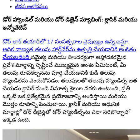
జీవన ఆలోచనలు
డోర్ హ్యాండిల్ మరియు డోర్ డిజైన్ మ్యాచింగ్: క్లాసిక్ మరియు
ఇన్నోవేటివ్
డోర్ లాక్ తయారీలో 17 సంవత్సరాల నైపుణ్యం ఉన్న ఐస్డూ,
అధిక-నాణ్యత తలుపు హార్డ్‌వేర్‌ను ఉత్పత్తి చేయడానికి అంకితం
చేయబడింది.
సమైక్య మరియు సౌందర్యంగా ఆహ్లాదకరమైన
ప్రవేశ మార్గాన్ని సృష్టించే ముఖ్యమైన అంశం ఏమిటంటే, మీ
తలుపు రూపకల్పనను పూర్తి చేయడానికి కుడి తలుపు
హ్యాండిల్‌ను ఎంచుకోవడం. తలుపులతో తలుపు హ్యాండిల్స్ జత
చేయడం క్లాసిక్ నుండి వినూత్న శైలుల వరకు ఉంటుంది, ప్రతి
ఒక్కటి ఒక ప్రత్యేకమైన ప్రయోజనాన్ని అందిస్తాయి మరియు
మొత్తం రూపాన్ని పెంచుతాయి. క్లాసిక్ మరియు ఆధునిక
మార్గాల్లో డోర్ డిజైన్లతో డోర్ హ్యాండిల్స్‌ను ఎలా సరిపోల్చాలో
ఇక్కడ ఉంది.