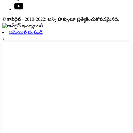
© కాపీరైట్ - 2010-2022: అన్ని హక్కులూ ప్రత్యేకించుకోవడమైనది.
ఇమెయిల్ పంపండి
x