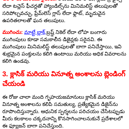
లేదా టచ్లెస్ ఫీచర్లతో హ్యాండిల్స్‌ను మినిమలిస్ట్ తలుపులతో
సరిపోల్చవచ్చు, ఫ్రేమ్‌లెస్ గ్లాస్ లేదా ఫ్లాట్, మృదువైన
ఉపరితలాలతో ఘన తలుపులు.
ముగించు:
మాట్టే బ్లాక్
,
బ్రష్డ్ నికెల్ లేదా లోహ బంగారు
ముగింపులు కూడా సమకాలీన డిజైన్లకు సరైనవి. ఈ
ముగింపులు మినిమలిస్ట్ తలుపులతో బాగా పనిచేస్తాయి, ఇవి
శుభ్రమైన పంక్తులను కలిగి ఉంటాయి మరియు అధిక వివరాలను
కలిగి ఉండవు.
3. క్లాసిక్ మరియు వినూత్న అంశాలను బ్లెండింగ్
చేయండి
ఈ రోజు చాలా మంది గృహయజమానులు క్లాసిక్ మరియు
వినూత్న అంశాలను కలిపి సమతుల్య, ప్రత్యేకమైన డిజైన్‌ను
రూపొందిస్తున్నారు. ఆధునిక స్పర్శలను పరిచయం చేసేటప్పుడు
మీరు కలకాలం చక్కదనాన్ని కొనసాగించాలనుకునే ప్రదేశాలలో
ఈ ఫ్యూజన్ బాగా పనిచేస్తుంది.