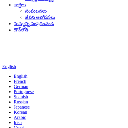
వార్తలు
సంఘటనలు
జీవన ఆలోచనలు
మమ్మల్ని సంప్రదించండి
డౌన్‌లోడ్
English
English
French
German
Portuguese
Spanish
Russian
Japanese
Korean
Arabic
Irish
Greek