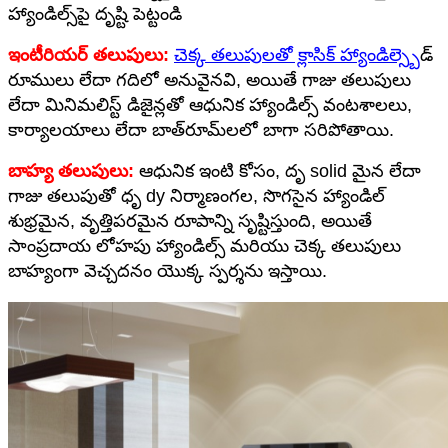
హ్యాండిల్స్‌పై దృష్టి పెట్టండి
ఇంటీరియర్ తలుపులు:
చెక్క తలుపులతో క్లాసిక్ హ్యాండిల్స్
బెడ్
రూములు లేదా గదిలో అనువైనవి, అయితే గాజు తలుపులు
లేదా మినిమలిస్ట్ డిజైన్లతో ఆధునిక హ్యాండిల్స్ వంటశాలలు,
కార్యాలయాలు లేదా బాత్‌రూమ్‌లలో బాగా సరిపోతాయి.
బాహ్య తలుపులు:
ఆధునిక ఇంటి కోసం, దృ solid మైన లేదా
గాజు తలుపుతో ధృ dy నిర్మాణంగల, సొగసైన హ్యాండిల్
శుభ్రమైన, వృత్తిపరమైన రూపాన్ని సృష్టిస్తుంది, అయితే
సాంప్రదాయ లోహపు హ్యాండిల్స్ మరియు చెక్క తలుపులు
బాహ్యంగా వెచ్చదనం యొక్క స్పర్శను ఇస్తాయి.