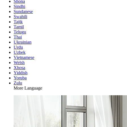
Shona
Sindhi
Sundanese
Swahili
Tajik
Tamil
Telugu
Thai
Ukrainian
Urdu
Uzbek
Vietnamese
Welsh
Xhosa
Yiddish
Yoruba
Zulu
More Language