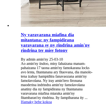
Ny varavarana miafina dia
mitantana: ny fampidirana
varavarana sy ny rindrina amin'ny
rindrina tsy misy fotony
By admin amin'ny 25-03-10
Ao amin'ny iisdoo, misy fahaizana manam-
pahaizana 17 taona amin'ny famokarana locks
avo lenta, fitantanana ary fitaovana, dia manolo-
tena izahay hampiditra fanavaozana amin'ny
famolavolana. Ny iray amin'ireo fironana
maoderina indrindra amin'ny famolavolana
anatiny dia ny fampidirana ny fitantanana
varavarana miafina miaraka amin'ny
fitambaran'ny rindrina. Ity fampiharana ity ...
Hamaky bebe kokoa