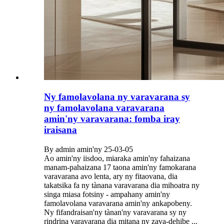
Ny famolavolana ny varavarana sy
ny famolavolana varavarana
amin'ny varavarana: fomba iray
iraisana
By admin amin'ny 25-03-05
Ao amin'ny iisdoo, miaraka amin'ny fahaizana
manam-pahaizana 17 taona amin'ny famokarana
varavarana avo lenta, ary ny fitaovana, dia
takatsika fa ny tànana varavarana dia mihoatra ny
singa miasa fotsiny - ampahany amin'ny
famolavolana varavarana amin'ny ankapobeny.
Ny fifandraisan'ny tànan'ny varavarana sy ny
rindrina varavarana dia mitana ny zava-dehibe ...