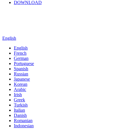
DOWNLOAD
English
English
French
German
Portuguese
Spanish
Russian
Japanese
Korean
Arabic
Irish
Greek
Turkish
Italian
Danish
Romanian
Indonesian