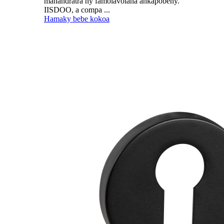
manandratra ny famolavolana ankapobeny.
IISDOO, a compa ...
Hamaky bebe kokoa