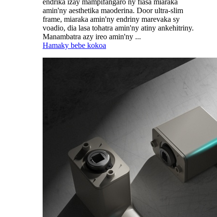
endrika izay mampifangaro ny fiasa miaraka
amin'ny aesthetika maoderina. Door ultra-slim
frame, miaraka amin'ny endriny marevaka sy
voadio, dia lasa tohatra amin'ny atiny ankehitriny.
Manambatra azy ireo amin'ny ...
Hamaky bebe kokoa