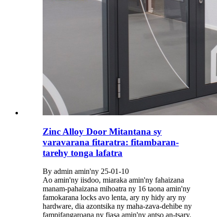
Zinc Alloy Door Mitantana sy
varavarana fitaratra: fitambaran-
tarehy tonga lafatra
By admin amin'ny 25-01-10
Ao amin'ny iisdoo, miaraka amin'ny fahaizana
manam-pahaizana mihoatra ny 16 taona amin'ny
famokarana locks avo lenta, ary ny hidy ary ny
hardware, dia azontsika ny maha-zava-dehibe ny
fampifangaroana ny fiasa amin'ny antso an-tsary.