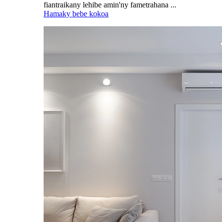
fiantraikany lehibe amin'ny fametrahana ...
Hamaky bebe kokoa