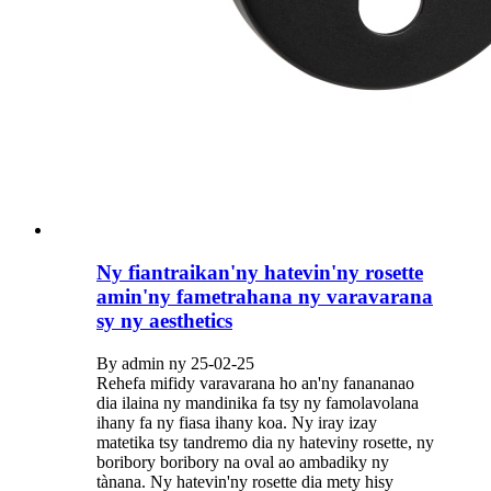
Ny fiantraikan'ny hatevin'ny rosette
amin'ny fametrahana ny varavarana
sy ny aesthetics
By admin ny 25-02-25
Rehefa mifidy varavarana ho an'ny fanananao
dia ilaina ny mandinika fa tsy ny famolavolana
ihany fa ny fiasa ihany koa. Ny iray izay
matetika tsy tandremo dia ny hateviny rosette, ny
boribory boribory na oval ao ambadiky ny
tànana. Ny hatevin'ny rosette dia mety hisy