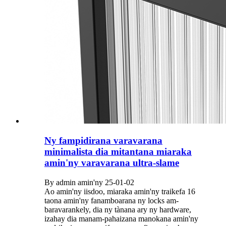
Ny fampidirana varavarana
minimalista dia mitantana miaraka
amin'ny varavarana ultra-slame
By admin amin'ny 25-01-02
Ao amin'ny iisdoo, miaraka amin'ny traikefa 16
taona amin'ny fanamboarana ny locks am-
baravarankely, dia ny tànana ary ny hardware,
izahay dia manam-pahaizana manokana amin'ny