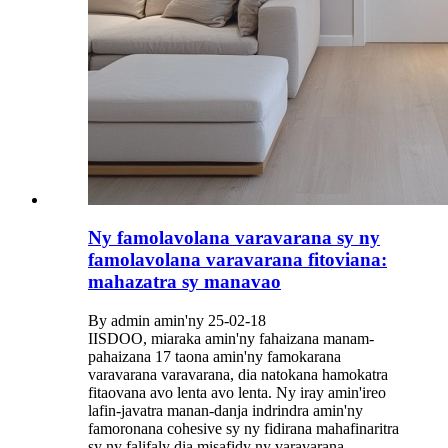
Ny famolavolana varavarana sy ny
famolavolana varavarana fitoviana:
mahazatra sy manavao
By admin amin'ny 25-02-18
IISDOO, miaraka amin'ny fahaizana manam-
pahaizana 17 taona amin'ny famokarana
varavarana varavarana, dia natokana hamokatra
fitaovana avo lenta avo lenta. Ny iray amin'ireo
lafin-javatra manan-danja indrindra amin'ny
famoronana cohesive sy ny fidirana mahafinaritra
sy ny falifaly dia misafidy ny varavarana