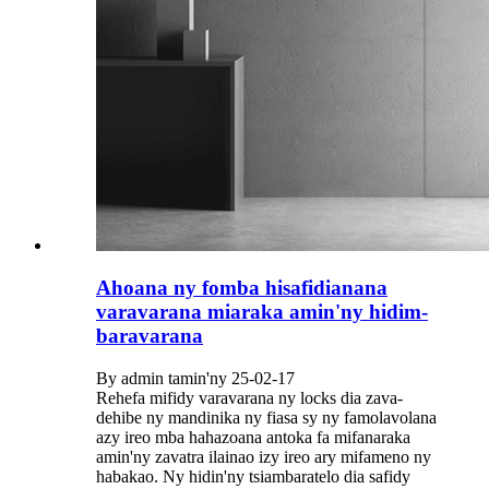
Ahoana ny fomba hisafidianana
varavarana miaraka amin'ny hidim-
baravarana
By admin tamin'ny 25-02-17
Rehefa mifidy varavarana ny locks dia zava-
dehibe ny mandinika ny fiasa sy ny famolavolana
azy ireo mba hahazoana antoka fa mifanaraka
amin'ny zavatra ilainao izy ireo ary mifameno ny
habakao. Ny hidin'ny tsiambaratelo dia safidy