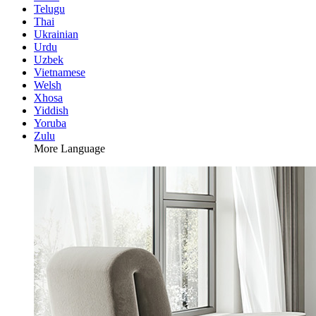
Telugu
Thai
Ukrainian
Urdu
Uzbek
Vietnamese
Welsh
Xhosa
Yiddish
Yoruba
Zulu
More Language