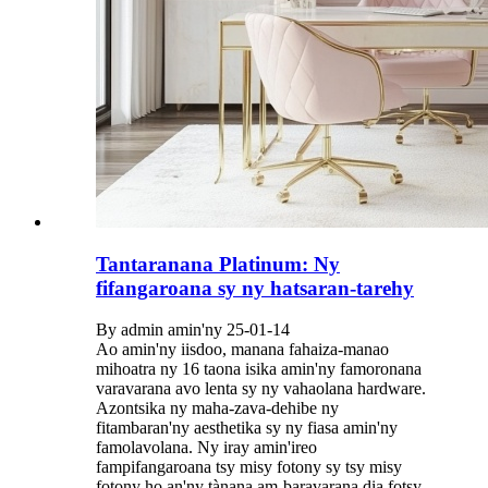
Tantaranana Platinum: Ny
fifangaroana sy ny hatsaran-tarehy
By admin amin'ny 25-01-14
Ao amin'ny iisdoo, manana fahaiza-manao
mihoatra ny 16 taona isika amin'ny famoronana
varavarana avo lenta sy ny vahaolana hardware.
Azontsika ny maha-zava-dehibe ny
fitambaran'ny aesthetika sy ny fiasa amin'ny
famolavolana. Ny iray amin'ireo
fampifangaroana tsy misy fotony sy tsy misy
fotony ho an'ny tànana am-baravarana dia fotsy