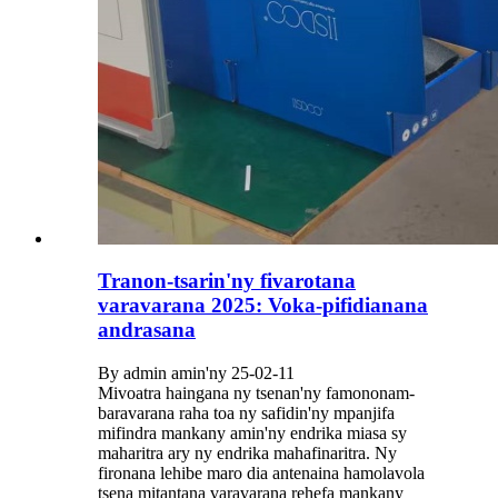
Tranon-tsarin'ny fivarotana
varavarana 2025: Voka-pifidianana
andrasana
By admin amin'ny 25-02-11
Mivoatra haingana ny tsenan'ny famononam-
baravarana raha toa ny safidin'ny mpanjifa
mifindra mankany amin'ny endrika miasa sy
maharitra ary ny endrika mahafinaritra. Ny
fironana lehibe maro dia antenaina hamolavola
tsena mitantana varavarana rehefa mankany