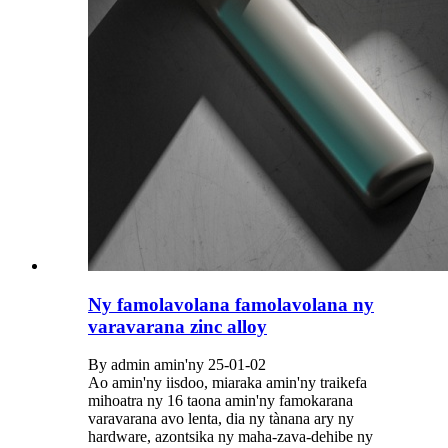
Ny famolavolana famolavolana ny
varavarana zinc alloy
By admin amin'ny 25-01-02
Ao amin'ny iisdoo, miaraka amin'ny traikefa
mihoatra ny 16 taona amin'ny famokarana
varavarana avo lenta, dia ny tànana ary ny
hardware, azontsika ny maha-zava-dehibe ny