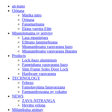
an-trano
Orinasa
Marika intro
Orinasa
Fanamarinana
Ekipa varotra Elite
Mpanolotsaina sy serivisy
Lasa mpaninjara
Efitrano fampisehoana
Mpanamboatra varavarana hazo
Mpanamboatra varavarana fitaratra
Products
Lock-hazo aluminium
Fametahana varavarana hazo
Slim Frame Soles Door Lock
Hardware varavarana
TECHNOLOGY
Fehezo
Famolavolana fanavaozana
Fampandrosoana ny vokatra
NEWS
ZAVA-NITRANGA
Hevitra velona
Mifandraisa aminay