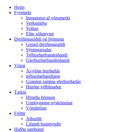
Heim
Fyrirtæki
Inngangur af vörumerki
Verksmiðja
Vottun
Elite söluteymi
Dreifingaraðili og þjónusta
Gerast dreifingaraðili
Sýningarsalur
Tréhurðarframleiðandi
Glerhurðarframleiðandi
Vörur
Ál-viðar hurðarlás
tréhurðarhandfang
Grannur ramma glerhurðarlás
Hurðar vélbúnaður
Tækni
Höndla hönnun
Uppbygging nýsköpunar
Vöruþróun
Fréttir
Atburðir
Lifandi hugmyndir
Hafðu samband