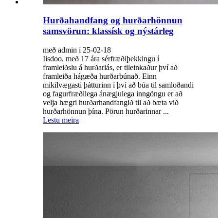
Hurðahandfang og hurðarhönnun
samsvörun: klassísk og nýstárleg
með admin í 25-02-18
Iisdoo, með 17 ára sérfræðiþekkingu í
framleiðslu á hurðarlás, er tileinkaður því að
framleiða hágæða hurðarbúnað. Einn
mikilvægasti þátturinn í því að búa til samloðandi
og fagurfræðilega ánægjulega inngöngu er að
velja hægri hurðarhandfangið til að bæta við
hurðarhönnun þína. Pörun hurðarinnar ...
Lestu meira