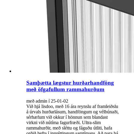
Samþætta lægstur hurðarhandföng
með öfgafullum rammahurðum
með admin í 25-01-02
Við hjá Iisdoo, með 16 ára reynslu af framleiðslu
á úrvals hurðarlásum, handföngum og vélbúnaði,
sérhæfum við okkur í hönnun sem blandast
virkni við nútíma fagurfræði. Ultra-slim
rammahurðir, með sléttu og fáguðu útliti, hafa
orðið hefta í innréttingum samtímans. Að para þá