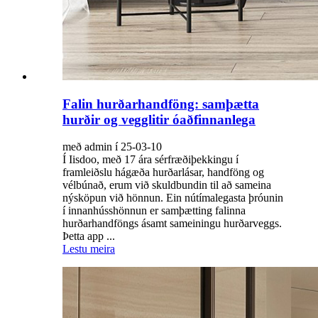
Falin hurðarhandföng: samþætta
hurðir og vegglitir óaðfinnanlega
með admin í 25-03-10
Í Iisdoo, með 17 ára sérfræðiþekkingu í
framleiðslu hágæða hurðarlásar, handföng og
vélbúnað, erum við skuldbundin til að sameina
nýsköpun við hönnun. Ein nútímalegasta þróunin
í innanhússhönnun er samþætting falinna
hurðarhandföngs ásamt sameiningu hurðarveggs.
Þetta app ...
Lestu meira