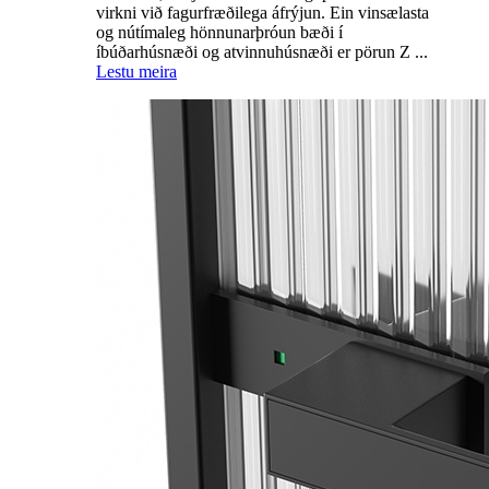
virkni við fagurfræðilega áfrýjun. Ein vinsælasta
og nútímaleg hönnunarþróun bæði í
íbúðarhúsnæði og atvinnuhúsnæði er pörun Z ...
Lestu meira