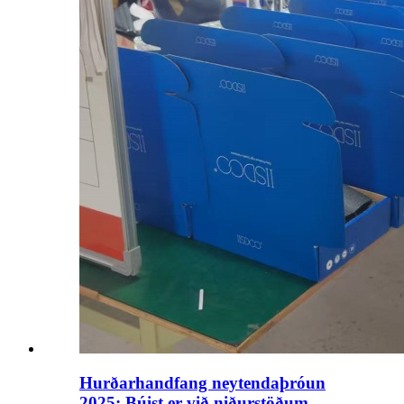
Hurðarhandfang neytendaþróun
2025: Búist er við niðurstöðum