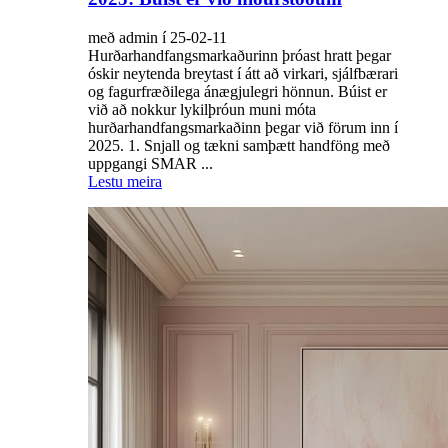
með admin í 25-02-11
Hurðarhandfangsmarkaðurinn þróast hratt þegar
óskir neytenda breytast í átt að virkari, sjálfbærari
og fagurfræðilega ánægjulegri hönnun. Búist er
við að nokkur lykilþróun muni móta
hurðarhandfangsmarkaðinn þegar við förum inn í
2025. 1. Snjall og tækni samþætt handföng með
uppgangi SMAR ...
Lestu meira