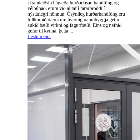
í framleiðslu hágæða hurðarlásar, handföng og
vélbúnað, erum við alltaf í fararbroddi í
nýstárlegri hönnun. Ósýnileg hurðarhandföng eru
fullkomið dæmi um hvernig naumhyggja getur
aukið bæði virkni og fagurfræði. Eins og nafnið
gefur til kynna, þetta ...
Lestu meira