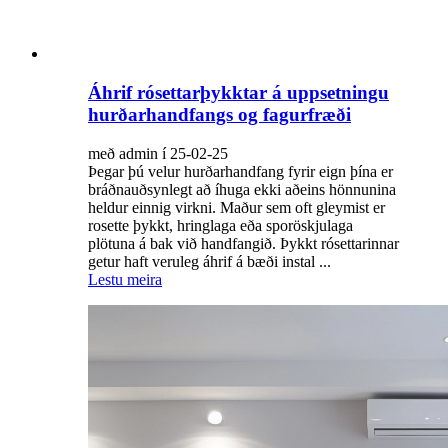
Áhrif rósettarþykktar á uppsetningu
hurðarhandfangs og fagurfræði
með admin í 25-02-25
Þegar þú velur hurðarhandfang fyrir eign þína er
bráðnauðsynlegt að íhuga ekki aðeins hönnunina
heldur einnig virkni. Maður sem oft gleymist er
rosette þykkt, hringlaga eða sporöskjulaga
plötuna á bak við handfangið. Þykkt rósettarinnar
getur haft veruleg áhrif á bæði instal ...
Lestu meira