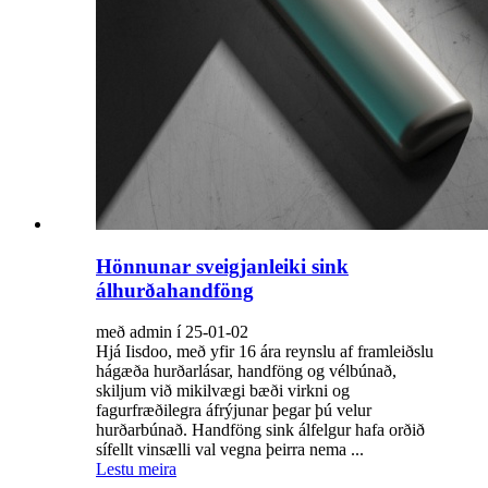
Hönnunar sveigjanleiki sink
álhurðahandföng
með admin í 25-01-02
Hjá Iisdoo, með yfir 16 ára reynslu af framleiðslu
hágæða hurðarlásar, handföng og vélbúnað,
skiljum við mikilvægi bæði virkni og
fagurfræðilegra áfrýjunar þegar þú velur
hurðarbúnað. Handföng sink álfelgur hafa orðið
sífellt vinsælli val vegna þeirra nema ...
Lestu meira