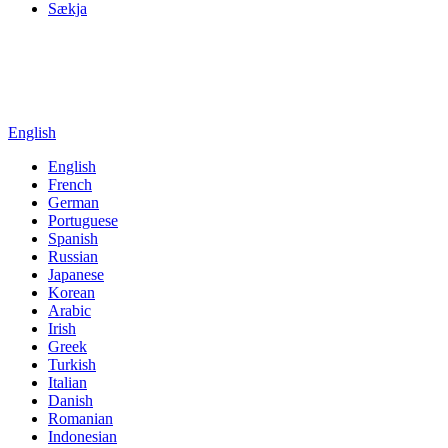
Sækja
English
English
French
German
Portuguese
Spanish
Russian
Japanese
Korean
Arabic
Irish
Greek
Turkish
Italian
Danish
Romanian
Indonesian