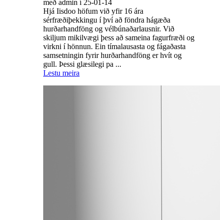
með admin í 25-01-14
Hjá Iisdoo höfum við yfir 16 ára
sérfræðiþekkingu í því að föndra hágæða
hurðarhandföng og vélbúnaðarlausnir. Við
skiljum mikilvægi þess að sameina fagurfræði og
virkni í hönnun. Ein tímalausasta og fágaðasta
samsetningin fyrir hurðarhandföng er hvít og
gull. Þessi glæsilegi pa ...
Lestu meira