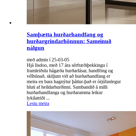
Samþætta hurðarhandfang og
hurðargrindarhönnun: Sameinuð
nálgun
með admin í 25-03-05
Hjá Iisdoo, með 17 ára sérfræðiþekkingu í
framleiðslu hágæða hurðarlásar, handföng og
vélbúnað, skiljum við að hurðarhandfang er
meira en bara hagnýtur þáttur-það er órjúfanlegur
hluti af heildarhurðinni. Sambandið á milli
hurðarhandfanga og hurðaramma leikur
lykilatriði ...
Lestu meira