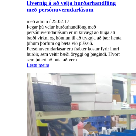
Hvernig á að velja hurðarhandföng
með persónuverndarlásum
með admin í 25-02-17
Þegar þú velur hurðarhandföng með
persónuverndarlásum er mikilvægt að huga að
bæði virkni og hönnun til að tryggja að þær henta
þínum þörfum og bæta við plássið.
Persónuverndarlásar eru frábær kostur fyrir innri
hurðir, sem veitir bæði öryggi og þægindi. Hvort
sem þú ert að púta að vera ...
Lestu meira