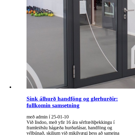
Sink álhurð handföng og glerhurðir:
fullkomin samsetning
með admin í 25-01-10
Við Iisdoo, með yfir 16 ára sérfræðiþekkingu í
framleiðslu hágæða hurðarlásar, handföng og
vélbúnað, skiljum við mikilvægi þess að sameina