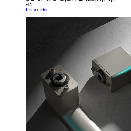
við ...
Lestu meira