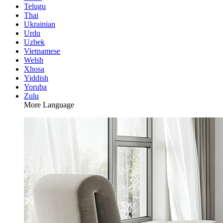
Telugu
Thai
Ukrainian
Urdu
Uzbek
Vietnamese
Welsh
Xhosa
Yiddish
Yoruba
Zulu
More Language