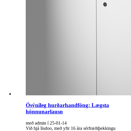
Ósýnileg hurðarhandföng: Lægsta
hönnunarlausn
með admin í 25-01-14
Við hjá Iisdoo, með yfir 16 ára sérfræðiþekkingu