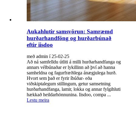
Aukahlutir samsvörun: Samræmd
hurðarhandföng og hurðarbúnað
eftir iisdoo
með admin í 25-02-25
Að ná samfelldu útliti á milli hurðarhandfanga og
annars vélbúnaðar er lykillinn að því að hanna
samheldna og fagurfræðilega ánægjulega hurð.
Hvort sem það er fyrir íbúðar- eða
viðskiptalegum stillingum, getur samsetning
hurðarhandfanga, lamir, lokka og annar fylgihluti
hækkað heildarhönnunina. Iisdoo, compa ...
Lestu meira