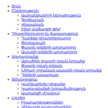
Տուն
Ընկերություն
Ապրանքանիշի ներածություն
Գործարան
Վկայական
Էլիտ վաճառքի թիմ
Դիստրիբյուտոր եւ ծառայություն
Դարձեք դիստրիբյուտոր
Ցուցասրահ
Փայտե դռների արտադրող
Ապակի դռների արտադրող
Արտադրանք
Ալյումինե փայտի դռան կողպեք
Փայտե դռան բռնակ
Նիհար շրջանակ ապակե դռան կողպեք
Դռների ապարատ
Տեխնոլոգիա
Կարգաբերել դիզայնը
Կառուցվածքի նորամուծություն
Ապրանքի մշակում
Լուրեր
Իրադարձություններ
Կենդանի գաղափարներ