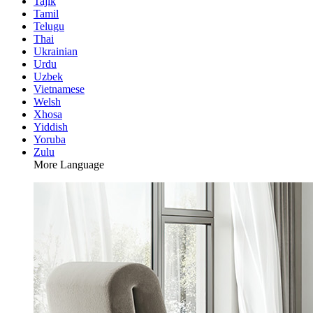
Tajik
Tamil
Telugu
Thai
Ukrainian
Urdu
Uzbek
Vietnamese
Welsh
Xhosa
Yiddish
Yoruba
Zulu
More Language