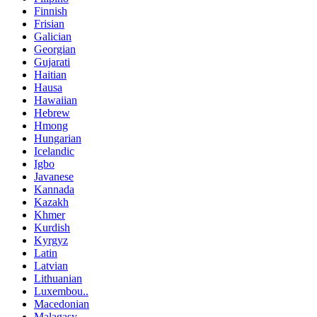
Finnish
Frisian
Galician
Georgian
Gujarati
Haitian
Hausa
Hawaiian
Hebrew
Hmong
Hungarian
Icelandic
Igbo
Javanese
Kannada
Kazakh
Khmer
Kurdish
Kyrgyz
Latin
Latvian
Lithuanian
Luxembou..
Macedonian
Malagasy