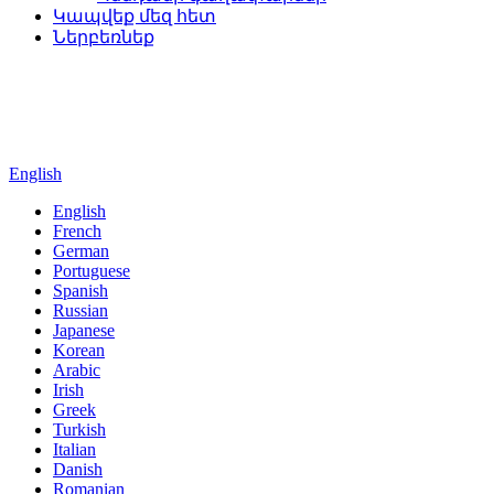
Կապվեք մեզ հետ
Ներբեռնեք
English
English
French
German
Portuguese
Spanish
Russian
Japanese
Korean
Arabic
Irish
Greek
Turkish
Italian
Danish
Romanian