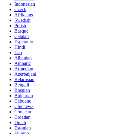
Indonesian
Czech
Afrikaans
Swedish
Polish
Basque
Catalan
Esperanto
Hindi
Lao
Albanian
Amharic
Armenian
Azerbaijani
Belarusian
Bengali
Bosnian
Bulgarian
Cebuano
Chichewa
Corsican
Croatian
Dutch
Estonian
Filipino