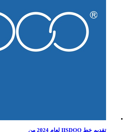
تقديم خط IISDOO لعام 2024 من