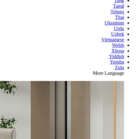
Tajik
Tamil
Telugu
Thai
Ukrainian
Urdu
Uzbek
Vietnamese
Welsh
Xhosa
Yiddish
Yoruba
Zulu
More Language