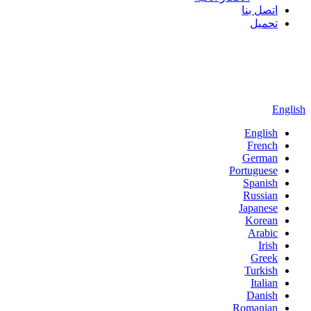
اتصل بنا
تحميل
English
English
French
German
Portuguese
Spanish
Russian
Japanese
Korean
Arabic
Irish
Greek
Turkish
Italian
Danish
Romanian