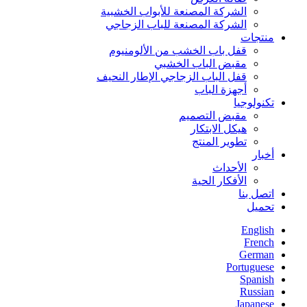
الشركة المصنعة للأبواب الخشبية
الشركة المصنعة للباب الزجاجي
منتجات
قفل باب الخشب من الألومنيوم
مقبض الباب الخشبي
قفل الباب الزجاجي الإطار النحيف
أجهزة الباب
تكنولوجيا
مقبض التصميم
هيكل الابتكار
تطوير المنتج
أخبار
الأحداث
الأفكار الحية
اتصل بنا
تحميل
English
French
German
Portuguese
Spanish
Russian
Japanese