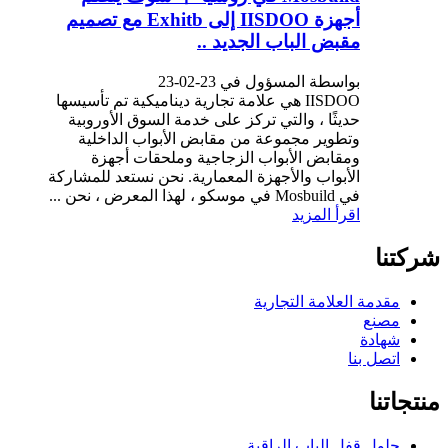
أجهزة IISDOO إلى Exhitb مع تصميم
مقبض الباب الجديد ..
بواسطة المسؤول في 23-02-23
IISDOO هي علامة تجارية ديناميكية تم تأسيسها
حديثًا ، والتي تركز على خدمة السوق الأوروبية
وتطوير مجموعة من مقابض الأبواب الداخلية
ومقابض الأبواب الزجاجية وملحقات أجهزة
الأبواب والأجهزة المعمارية. نحن نستعد للمشاركة
في Mosbuild في موسكو ، لهذا المعرض ، نحن ...
اقرأ المزيد
شركتنا
مقدمة العلامة التجارية
مصنع
شهادة
اتصل بنا
منتجاتنا
حلول قفل الباب الراقية