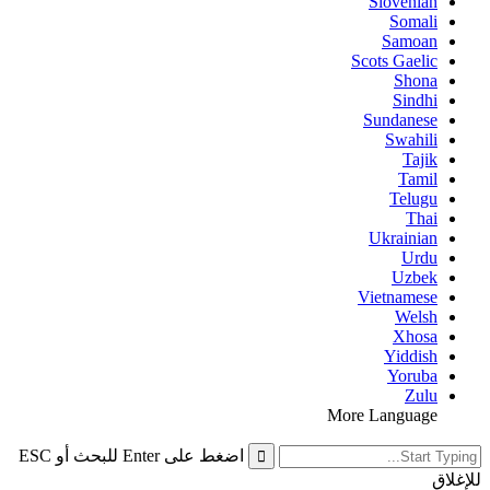
Slovenian
Somali
Samoan
Scots Gaelic
Shona
Sindhi
Sundanese
Swahili
Tajik
Tamil
Telugu
Thai
Ukrainian
Urdu
Uzbek
Vietnamese
Welsh
Xhosa
Yiddish
Yoruba
Zulu
More Language
اضغط على Enter للبحث أو ESC
للإغلاق