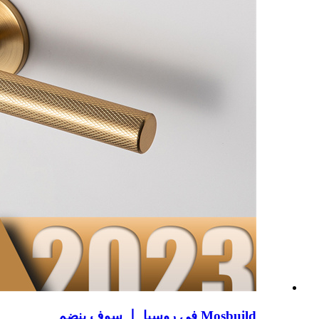
Mosbuild في روسيا 丨 سوف ينضم