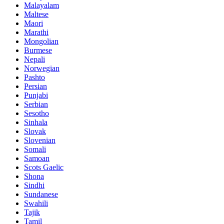
Malayalam
Maltese
Maori
Marathi
Mongolian
Burmese
Nepali
Norwegian
Pashto
Persian
Punjabi
Serbian
Sesotho
Sinhala
Slovak
Slovenian
Somali
Samoan
Scots Gaelic
Shona
Sindhi
Sundanese
Swahili
Tajik
Tamil