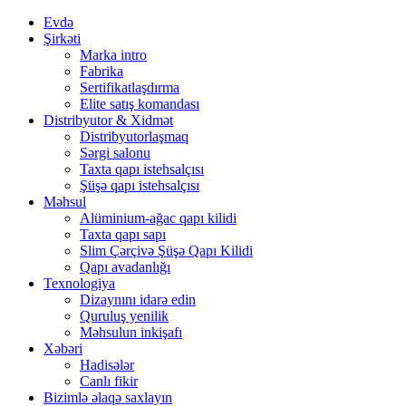
Evdə
Şirkəti
Marka intro
Fabrika
Sertifikatlaşdırma
Elite satış komandası
Distribyutor & Xidmət
Distribyutorlaşmaq
Sərgi salonu
Taxta qapı istehsalçısı
Şüşə qapı istehsalçısı
Məhsul
Alüminium-ağac qapı kilidi
Taxta qapı sapı
Slim Çərçivə Şüşə Qapı Kilidi
Qapı avadanlığı
Texnologiya
Dizaynını idarə edin
Quruluş yenilik
Məhsulun inkişafı
Xəbəri
Hadisələr
Canlı fikir
Bizimlə əlaqə saxlayın