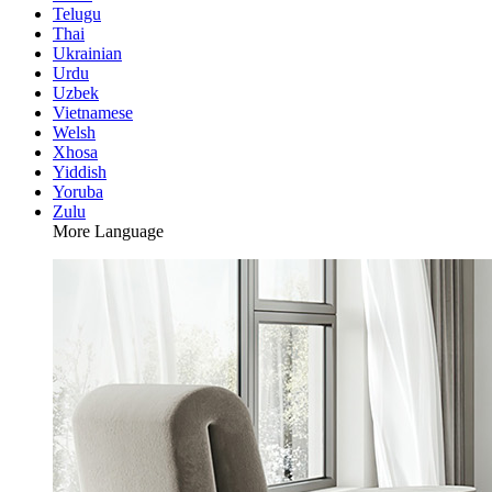
Telugu
Thai
Ukrainian
Urdu
Uzbek
Vietnamese
Welsh
Xhosa
Yiddish
Yoruba
Zulu
More Language