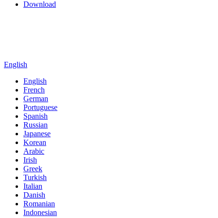
Download
English
English
French
German
Portuguese
Spanish
Russian
Japanese
Korean
Arabic
Irish
Greek
Turkish
Italian
Danish
Romanian
Indonesian