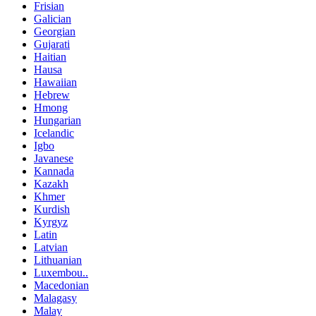
Frisian
Galician
Georgian
Gujarati
Haitian
Hausa
Hawaiian
Hebrew
Hmong
Hungarian
Icelandic
Igbo
Javanese
Kannada
Kazakh
Khmer
Kurdish
Kyrgyz
Latin
Latvian
Lithuanian
Luxembou..
Macedonian
Malagasy
Malay