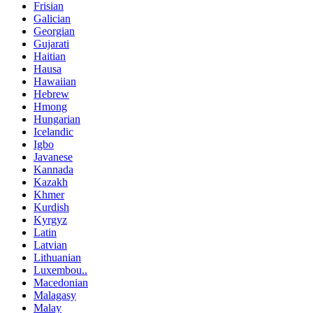
Frisian
Galician
Georgian
Gujarati
Haitian
Hausa
Hawaiian
Hebrew
Hmong
Hungarian
Icelandic
Igbo
Javanese
Kannada
Kazakh
Khmer
Kurdish
Kyrgyz
Latin
Latvian
Lithuanian
Luxembou..
Macedonian
Malagasy
Malay