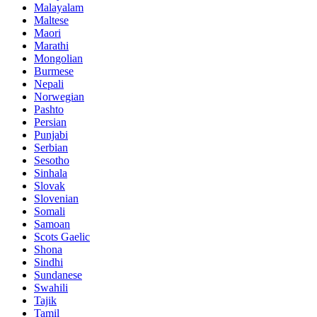
Malayalam
Maltese
Maori
Marathi
Mongolian
Burmese
Nepali
Norwegian
Pashto
Persian
Punjabi
Serbian
Sesotho
Sinhala
Slovak
Slovenian
Somali
Samoan
Scots Gaelic
Shona
Sindhi
Sundanese
Swahili
Tajik
Tamil