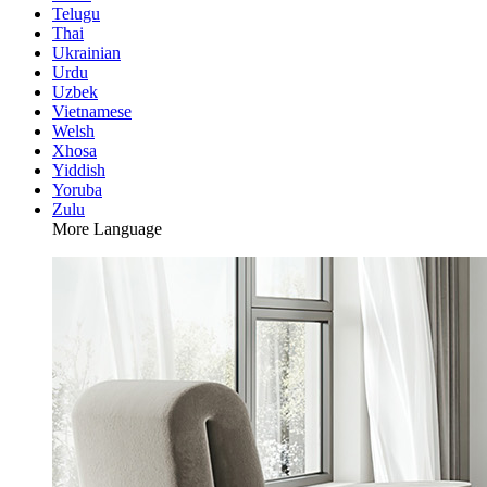
Telugu
Thai
Ukrainian
Urdu
Uzbek
Vietnamese
Welsh
Xhosa
Yiddish
Yoruba
Zulu
More Language