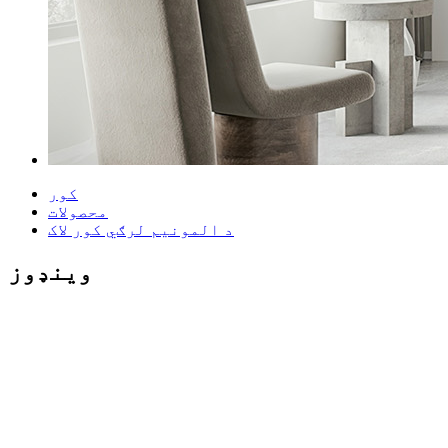
کور
محصولات
د المونیم لرګي کور لاک
وینډوز