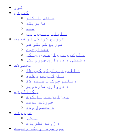
کور
کمپنی
د نښې انکار
فابریکه
سند
د ایلیټ پلور ټیم
توزیع کونکی او خدمت
توزیع کونکی شو
نندارتون
د لرګیو دروازه جوړونکی
د شیشې د دروازې جوړونکی
محصولات
د المونیم لرګي کور لاک
د لرګیو چړې لاسي
د سلیم چوکاټ شیشه لاک
د دروازې هارډویر
ټیکنالوژي
ډیزاین سمبال کړئ
جوړښت بدعت
د محصول وده
خبرونه
پیښې
د ژوند نظریات
موږ سره اړیکه ونیسئ