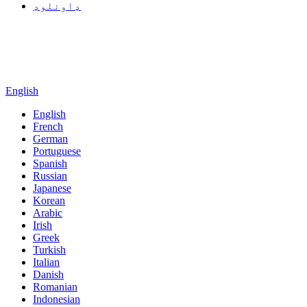
ډاونلوډ
English
English
French
German
Portuguese
Spanish
Russian
Japanese
Korean
Arabic
Irish
Greek
Turkish
Italian
Danish
Romanian
Indonesian