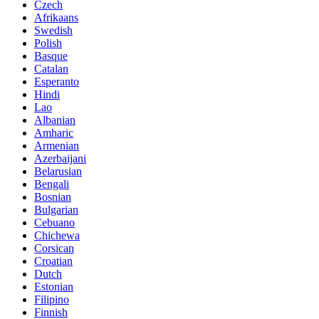
Czech
Afrikaans
Swedish
Polish
Basque
Catalan
Esperanto
Hindi
Lao
Albanian
Amharic
Armenian
Azerbaijani
Belarusian
Bengali
Bosnian
Bulgarian
Cebuano
Chichewa
Corsican
Croatian
Dutch
Estonian
Filipino
Finnish