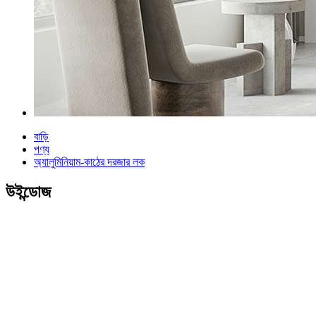
বাড়ি
পণ্য
অ্যালুমিনিয়াম-কাঠের দরজার লক
উইন্ডোজ