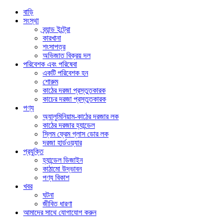
বাড়ি
সংস্থা
ব্র্যান্ড ইন্ট্রো
কারখানা
শংসাপত্র
অভিজাত বিক্রয় দল
পরিবেশক এবং পরিষেবা
একটি পরিবেশক হন
শোরুম
কাঠের দরজা প্রস্তুতকারক
কাচের দরজা প্রস্তুতকারক
পণ্য
অ্যালুমিনিয়াম-কাঠের দরজার লক
কাঠের দরজার হ্যান্ডেল
স্লিম ফ্রেম গ্লাস ডোর লক
দরজা হার্ডওয়্যার
প্রযুক্তি
হ্যান্ডেল ডিজাইন
কাঠামো উদ্ভাবন
পণ্য বিকাশ
খবর
ঘটনা
জীবিত ধারণা
আমাদের সাথে যোগাযোগ করুন