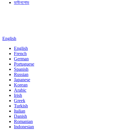
ডাউনলোড
English
English
French
German
Portuguese
Spanish
Russian
Japanese
Korean
Arabic
Irish
Greek
Turkish
Italian
Danish
Romanian
Indonesian