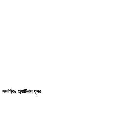
সমাপ্তি: প্ল্যাটিনাম ধূসর