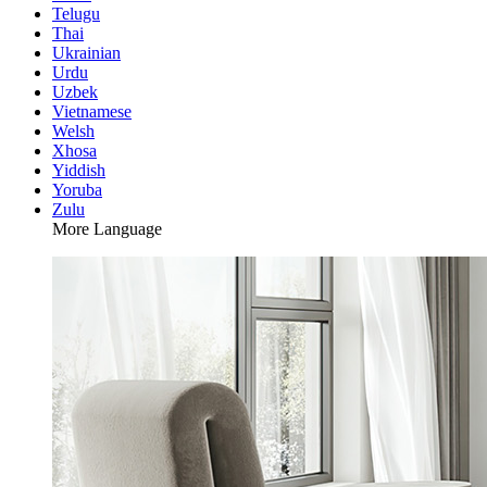
Telugu
Thai
Ukrainian
Urdu
Uzbek
Vietnamese
Welsh
Xhosa
Yiddish
Yoruba
Zulu
More Language