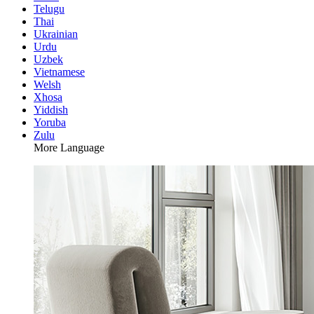
Telugu
Thai
Ukrainian
Urdu
Uzbek
Vietnamese
Welsh
Xhosa
Yiddish
Yoruba
Zulu
More Language