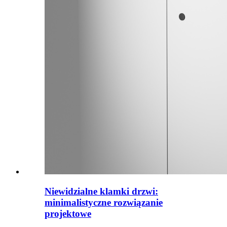
Niewidzialne klamki drzwi:
minimalistyczne rozwiązanie
projektowe