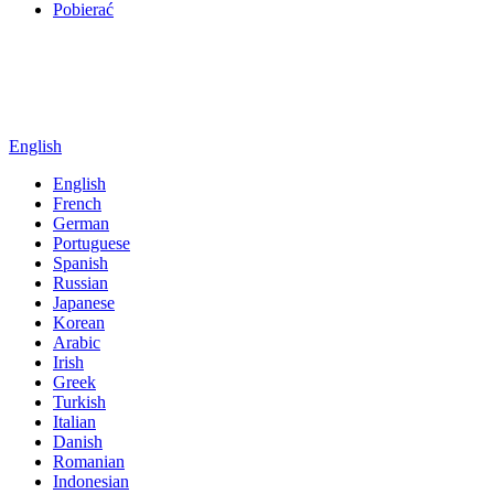
Pobierać
English
English
French
German
Portuguese
Spanish
Russian
Japanese
Korean
Arabic
Irish
Greek
Turkish
Italian
Danish
Romanian
Indonesian