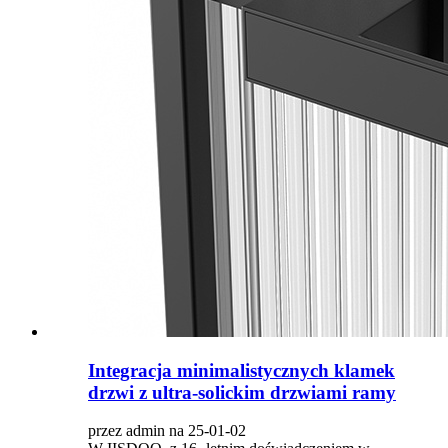
Integracja minimalistycznych klamek
drzwi z ultra-solickim drzwiami ramy
przez admin na 25-01-02