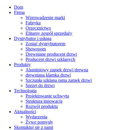
Dom
Firma
Wprowadzenie marki
Fabryka
Orzecznictwo
Elitarny zespół sprzedaży
Dystrybutor i usługa
Zostać dystrybutorem
Showroom
Drewniane producent drzwi
Producent drzwi szklanych
Produkty
Aluminiowy zamek drzwi drewna
drewniana klamka drzwi
Szczupła szklana rama zamek drzwi
Sprzęt do drzwi
Technologia
Projektowanie uchwytu
Struktura innowacja
Rozwój produktu
Aktualności
Wydarzenia
Żywe pomysły
Skontaktuj się z nami