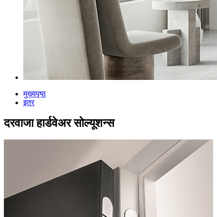
मुख्यपृष्ठ
इतर
दरवाजा हार्डवेअर सोल्यूशन्स