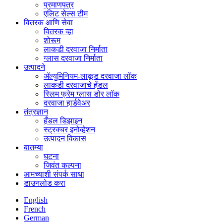
प्रमाणपत्र
एलिट सेल्स टीम
वितरक आणि सेवा
वितरक व्हा
शोरूम
लाकडी दरवाजा निर्माता
ग्लास दरवाजा निर्माता
उत्पादने
अ‍ॅल्युमिनियम-लाकूड दरवाजा लॉक
लाकडी दरवाजाचे हँडल
स्लिम फ्रेम ग्लास डोर लॉक
दरवाजा हार्डवेअर
तंत्रज्ञान
हँडल डिझाइन
स्ट्रक्चर इनोव्हेशन
उत्पादन विकास
बातम्या
घटना
जिवंत कल्पना
आमच्याशी संपर्क साधा
डाउनलोड करा
English
French
German