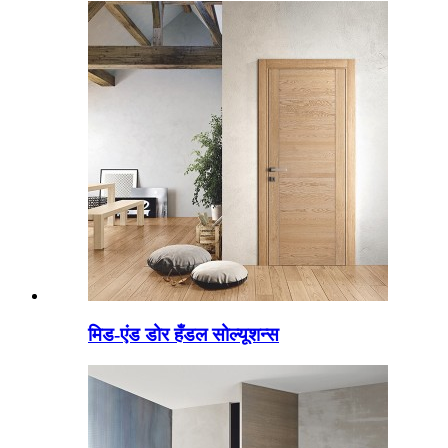
मिड-एंड डोर हँडल सोल्यूशन्स