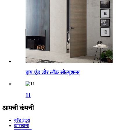
हाय-एंड डोर लॉक सोल्यूशन्स
11
आमची कंपनी
ब्रँड इंट्रो
कारखाना