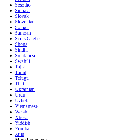
Sesotho
Sinhala
Slovak
Slovenian
Somali
Samoan
Scots Gaelic
Shona
Sindhi
Sundanese
Swahili
Tajik
Tamil
Telugu
Thai
Ukrainian
Urdu
Uzbek
Vietnamese
Welsh
Xhosa
Yiddish
Yoruba
Zulu
More Language