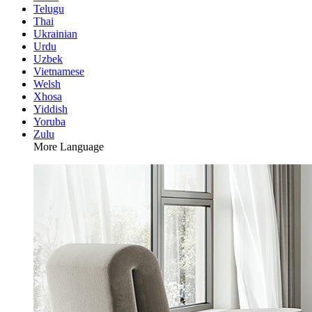
Telugu
Thai
Ukrainian
Urdu
Uzbek
Vietnamese
Welsh
Xhosa
Yiddish
Yoruba
Zulu
More Language