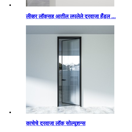
लीव्हर लॉकसह आतील लपलेले दरवाजा हँडल ...
काचेचे दरवाजा लॉक सोल्यूशन्स