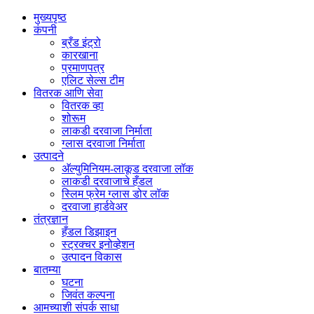
मुख्यपृष्ठ
कंपनी
ब्रँड इंट्रो
कारखाना
प्रमाणपत्र
एलिट सेल्स टीम
वितरक आणि सेवा
वितरक व्हा
शोरूम
लाकडी दरवाजा निर्माता
ग्लास दरवाजा निर्माता
उत्पादने
अ‍ॅल्युमिनियम-लाकूड दरवाजा लॉक
लाकडी दरवाजाचे हँडल
स्लिम फ्रेम ग्लास डोर लॉक
दरवाजा हार्डवेअर
तंत्रज्ञान
हँडल डिझाइन
स्ट्रक्चर इनोव्हेशन
उत्पादन विकास
बातम्या
घटना
जिवंत कल्पना
आमच्याशी संपर्क साधा