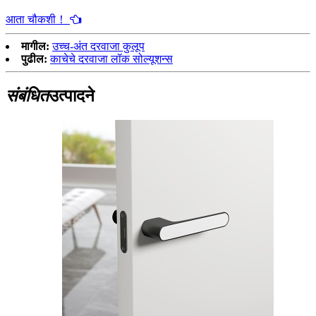
आता चौकशी！
मागील:
उच्च-अंत दरवाजा कुलूप
पुढील:
काचेचे दरवाजा लॉक सोल्यूशन्स
संबंधित
उत्पादने