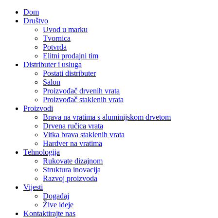
Dom
Društvo
Uvod u marku
Tvornica
Potvrda
Elitni prodajni tim
Distributer i usluga
Postati distributer
Salon
Proizvođač drvenih vrata
Proizvođač staklenih vrata
Proizvodi
Brava na vratima s aluminijskom drvetom
Drvena ručica vrata
Vitka brava staklenih vrata
Hardver na vratima
Tehnologija
Rukovate dizajnom
Struktura inovacija
Razvoj proizvoda
Vijesti
Događaj
Žive ideje
Kontaktirajte nas