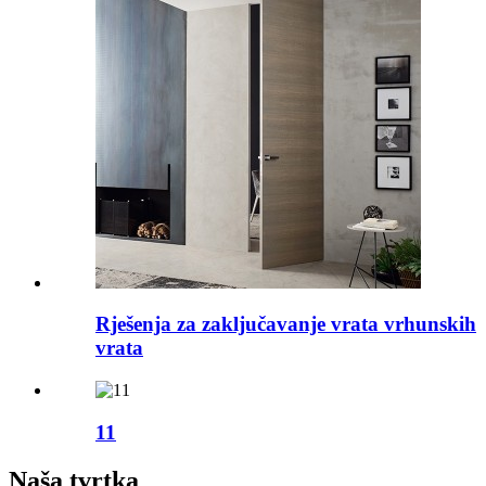
Rješenja za zaključavanje vrata vrhunskih
vrata
11
Naša tvrtka