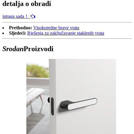
detalja o obradi
istraga sada！
Prethodno:
Visokoredne brave vrata
Sljedeći:
Rješenja za zaključavanje staklenih vrata
Srodan
Proizvodi