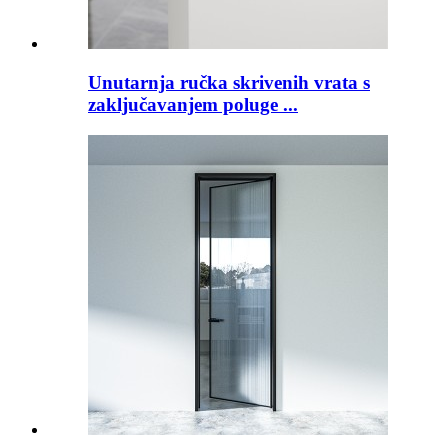
Unutarnja ručka skrivenih vrata s
zaključavanjem poluge ...