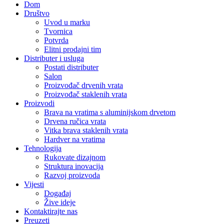
Dom
Društvo
Uvod u marku
Tvornica
Potvrda
Elitni prodajni tim
Distributer i usluga
Postati distributer
Salon
Proizvođač drvenih vrata
Proizvođač staklenih vrata
Proizvodi
Brava na vratima s aluminijskom drvetom
Drvena ručica vrata
Vitka brava staklenih vrata
Hardver na vratima
Tehnologija
Rukovate dizajnom
Struktura inovacija
Razvoj proizvoda
Vijesti
Događaj
Žive ideje
Kontaktirajte nas
Preuzeti