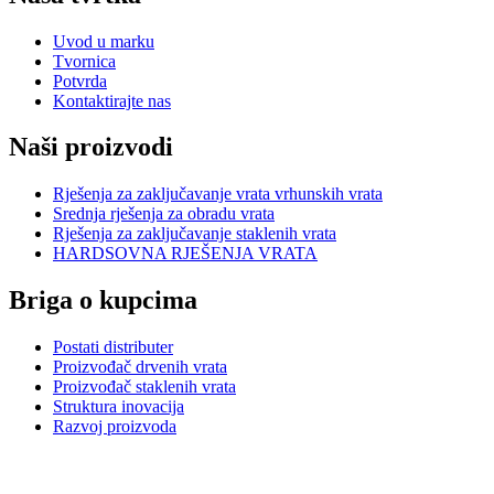
Uvod u marku
Tvornica
Potvrda
Kontaktirajte nas
Naši proizvodi
Rješenja za zaključavanje vrata vrhunskih vrata
Srednja rješenja za obradu vrata
Rješenja za zaključavanje staklenih vrata
HARDSOVNA RJEŠENJA VRATA
Briga o kupcima
Postati distributer
Proizvođač drvenih vrata
Proizvođač staklenih vrata
Struktura inovacija
Razvoj proizvoda