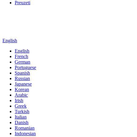
Preuzeti
English
English
French
German
Portuguese
Spanish
Russian
Japanese
Korean
Arabic
Irish
Greek
Turkish
Italian
Danish
Romanian
Indonesian