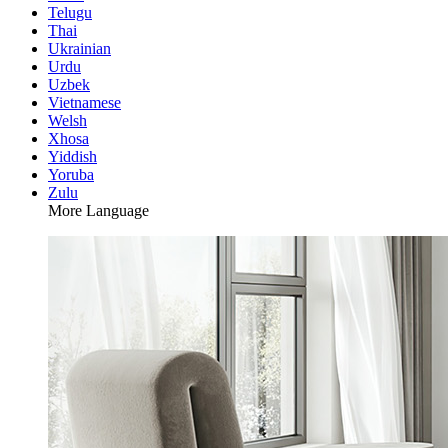
Telugu
Thai
Ukrainian
Urdu
Uzbek
Vietnamese
Welsh
Xhosa
Yiddish
Yoruba
Zulu
More Language