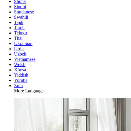
Shona
Sindhi
Sundanese
Swahili
Tajik
Tamil
Telugu
Thai
Ukrainian
Urdu
Uzbek
Vietnamese
Welsh
Xhosa
Yiddish
Yoruba
Zulu
More Language