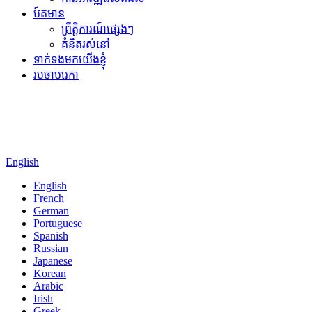
ប៍តមាន
ព្រឹត្តិការណ៍ផ្សេងៗ
គំនិតរស់នៅ
ទាក់ទងមកយើងខ្ញុំ
របចាបរេកា
English
English
French
German
Portuguese
Spanish
Russian
Japanese
Korean
Arabic
Irish
Greek