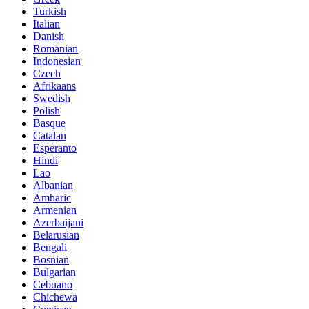
Turkish
Italian
Danish
Romanian
Indonesian
Czech
Afrikaans
Swedish
Polish
Basque
Catalan
Esperanto
Hindi
Lao
Albanian
Amharic
Armenian
Azerbaijani
Belarusian
Bengali
Bosnian
Bulgarian
Cebuano
Chichewa