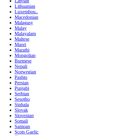
Latvian
Lithuanian
Luxembou..
Macedonian
Malagasy
Malay
Malayalam
Maltese
Maori
Marathi
Mongolian
Burmese
Nepali
Norwegian
Pashto
Persian
Punjabi
Serbian
Sesotho
Sinhala
Slovak
Slovenian
Somali
Samoan
Scots Gaelic