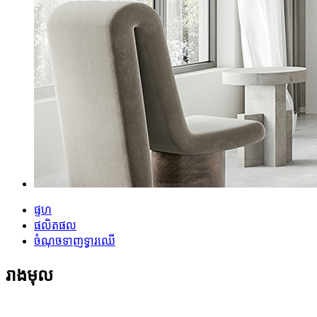
ផ្ទហ
ផលិតផល
ចំណុចទាញទ្វារឈើ
រាងមុល