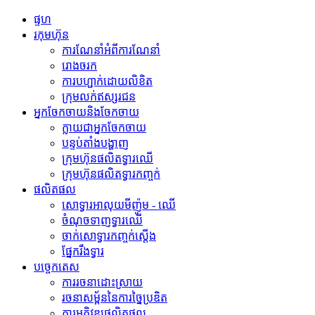
ផ្ទហ
រកុមហ៊ុន
ការណែនាំអំពីការណែនាំ
រោងចរក
ការបហ្ជាក់ដោយលិខិត
ក្រុមលក់ឥស្សរជន
អ្នកចែកចាយនិងចែកចាយ
ក្លាយជាអ្នកចែកចាយ
បន្ទប់តាំងបង្ហាញ
ក្រុមហ៊ុនផលិតទ្វារឈើ
ក្រុមហ៊ុនផលិតទ្វារកញ្ចក់
ផលិតផល
សោទ្វារអាលុយមីញ៉ូម - ឈើ
ចំណុចទាញទ្វារឈើ
ចាក់សោទ្វារកញ្ចក់ស្ដើង
ផ្នែករឹងទ្វារ
បច្ចេកតេស
ការរចនាដោះស្រាយ
រចនាសម្ព័ននៃការច្នៃប្រឌិត
ការអភិវឌ្ឍផលិតផល