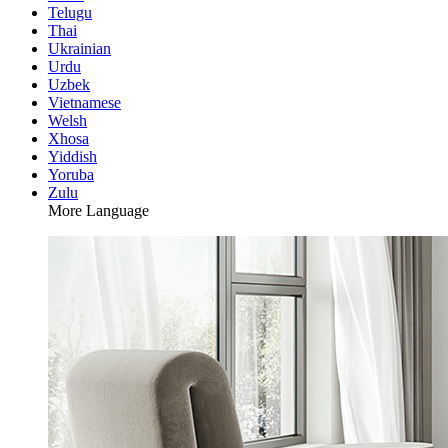
Telugu
Thai
Ukrainian
Urdu
Uzbek
Vietnamese
Welsh
Xhosa
Yiddish
Yoruba
Zulu
More Language