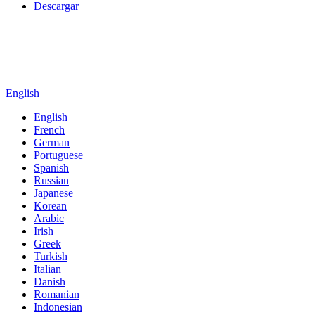
Descargar
English
English
French
German
Portuguese
Spanish
Russian
Japanese
Korean
Arabic
Irish
Greek
Turkish
Italian
Danish
Romanian
Indonesian