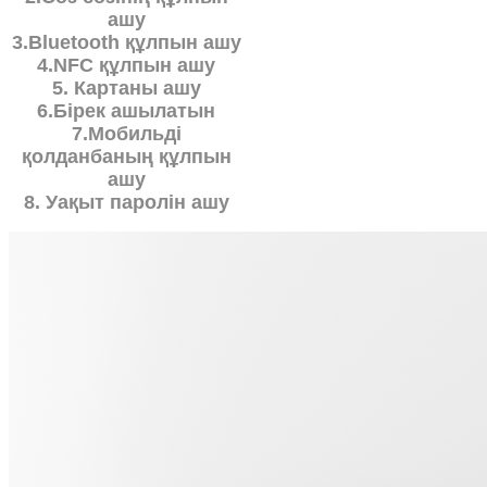
ашу
3.Bluetooth құлпын ашу
4.NFC құлпын ашу
5. Картаны ашу
6.Бірек ашылатын
7.Мобильді
қолданбаның құлпын
ашу
8. Уақыт паролін ашу