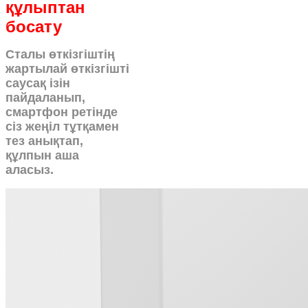
құлыптан
босату
Сталы өткізгіштің
жартылай өткізгішті
саусақ ізін
пайдаланып,
смартфон ретінде
сіз жеңіл тұтқамен
тез анықтап,
құлпын аша
аласыз.