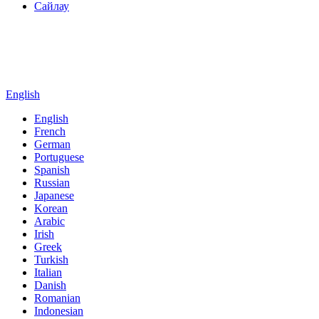
Сайлау
English
English
French
German
Portuguese
Spanish
Russian
Japanese
Korean
Arabic
Irish
Greek
Turkish
Italian
Danish
Romanian
Indonesian