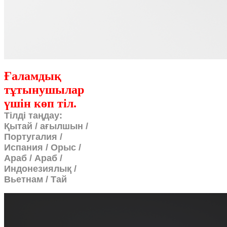
Ғаламдық
тұтынушылар
үшін көп тіл.
Тілді таңдау:
Қытай / ағылшын /
Португалия /
Испания / Орыс /
Араб / Араб /
Индонезиялық /
Вьетнам / Тай