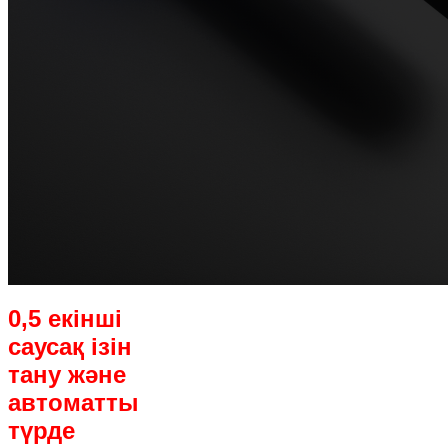
0,5 екінші
саусақ ізін
тану және
автоматты
түрде