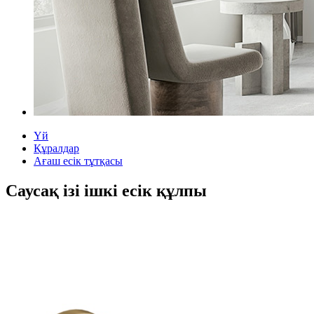
Үй
Құралдар
Ағаш есік тұтқасы
Саусақ ізі ішкі есік құлпы