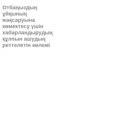
Отбаңыздың
ұйқының
жақсаруына
көмектесу үшін
хабарландырудың
құлпын ашудың
реттелетін көлемі