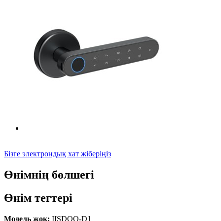
Бізге электрондық хат жіберіңіз
Өнімнің бөлшегі
Өнім тегтері
Модель жоқ
:
IISDOO
-
D1