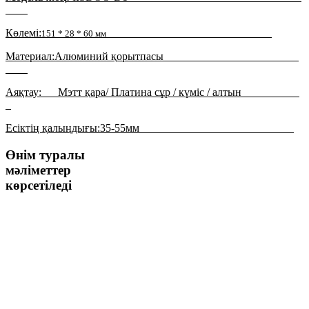
Көлемі:
151 * 28 * 60 мм
Материал:
Алюминий қорытпасы
Аяқтау:
Мэтт қара
/ Платина сұр / күміс / алтын
Есіктің қалыңдығы:
35
-55м
м
Өнім туралы
мәліметтер
көрсетіледі