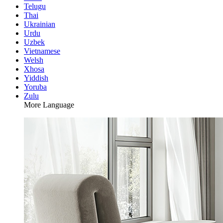
Telugu
Thai
Ukrainian
Urdu
Uzbek
Vietnamese
Welsh
Xhosa
Yiddish
Yoruba
Zulu
More Language