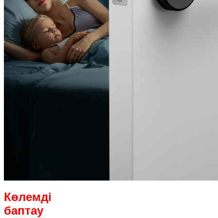
Көлемді
баптау