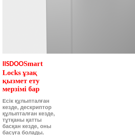
Smart
IISDOO
Locks ұзақ
қызмет ету
мерзімі бар
Есік құлыпталған
кезде, дескриптор
құлыпталған кезде,
тұтқаны қатты
басқан кезде, оны
басуға болады.