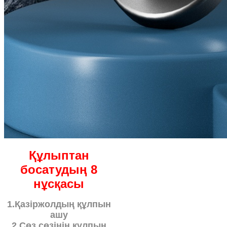
Құлыптан
босатудың 8
нұсқасы
1.Қазіржолдың құлпын
ашу
2.Сөз сөзінің құлпын