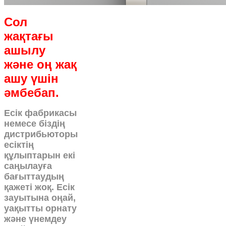
Сол
жақтағы
ашылу
және оң жақ
ашу үшін
әмбебап.
Есік фабрикасы
немесе біздің
дистрибьюторы
есіктің
құлыптарын екі
саңылауға
бағыттаудың
қажеті жоқ. Есік
зауытына оңай,
уақытты орнату
және үнемдеу