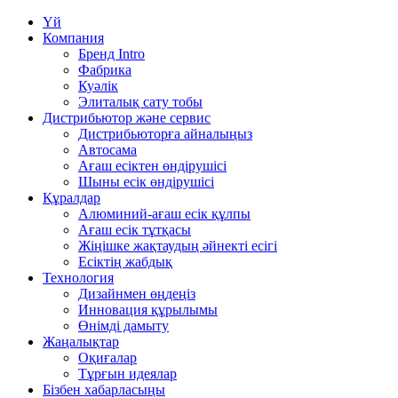
Үй
Компания
Бренд Intro
Фабрика
Куәлік
Элиталық сату тобы
Дистрибьютор және сервис
Дистрибьюторға айналыңыз
Автосама
Ағаш есіктен өндірушісі
Шыны есік өндірушісі
Құралдар
Алюминий-ағаш есік құлпы
Ағаш есік тұтқасы
Жіңішке жақтаудың әйнекті есігі
Есіктің жабдық
Технология
Дизайнмен өңдеңіз
Инновация құрылымы
Өнімді дамыту
Жаңалықтар
Оқиғалар
Тұрғын идеялар
Бізбен хабарласыңы