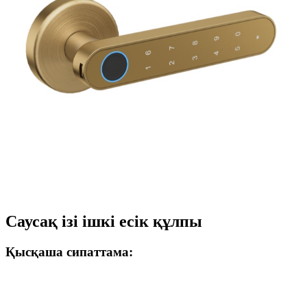
Саусақ ізі ішкі есік құлпы
Қысқаша сипаттама: