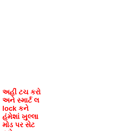
અહીં ટચ કરો
અને સ્માર્ટ લ
lock કને
હંમેશાં ખુલ્લા
મોડ પર સેટ