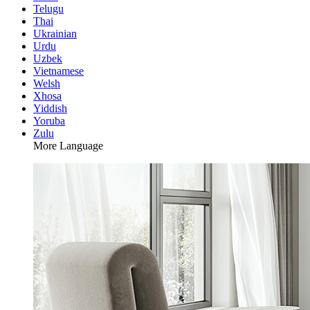
Telugu
Thai
Ukrainian
Urdu
Uzbek
Vietnamese
Welsh
Xhosa
Yiddish
Yoruba
Zulu
More Language