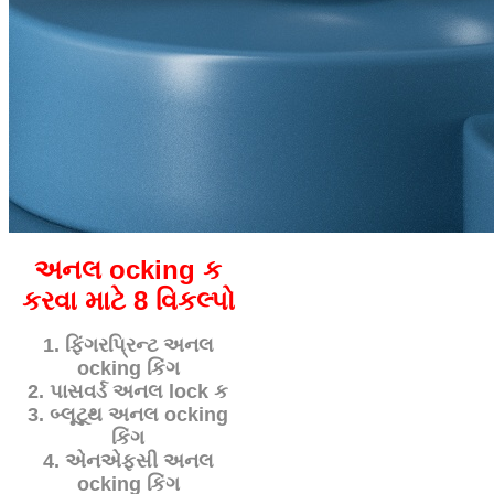
અનલ ocking ક
કરવા માટે 8 વિકલ્પો
1. ફિંગરપ્રિન્ટ અનલ
ocking કિંગ
2. પાસવર્ડ અનલ lock ક
3. બ્લૂટૂથ અનલ ocking
કિંગ
4. એનએફસી અનલ
ocking કિંગ