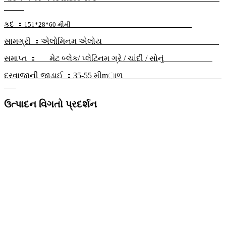
કદ ：
151*28*60 મીમી
સામગ્રી ：
એલોમિનમ એલોય
સમાપ્ત ：
મેટ બ્લેક
/ પ્લેટિનમ ગ્રે / ચાંદી / સોનું
દરવાજાની જાડાઈ ：
35
-55 મી
mાળ
ઉત્પાદન વિગતો પ્રદર્શન