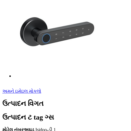
અમને ઇમેઇલ મોકલો
ઉત્પાદન વિગત
ઉત્પાદન ટ tag ગ્સ
મોડેલ નંબર
અઘડ
Isidoo
-
ડી 1