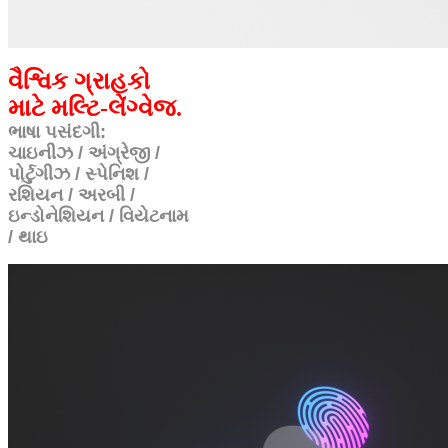
વૈશ્વિક ગ્રાહકો
માટે મલ્ટિ-લેંગ્વેજ.
ભાષા પસંદગી:
ચાઇનીઝ / અંગ્રેજી /
પોર્ટુગીઝ / સ્પેનિશ /
રશિયન / અરબી /
ઇન્ડોનેશિયન / વિયેટનામ
/ થાઇ