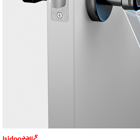
સ્માર્ટ
Isidoo