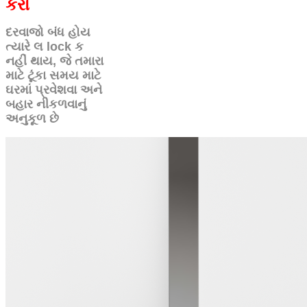
કરો
દરવાજો બંધ હોય
ત્યારે લ lock ક
નહીં થાય, જે તમારા
માટે ટૂંકા સમય માટે
ઘરમાં પ્રવેશવા અને
બહાર નીકળવાનું
અનુકૂળ છે