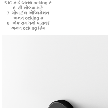
5.IC કાર્ડ અનલ ocking ક
6. કી ખોલવા માટે
7. મોબાઈલ એપ્લિકેશન
અનલ ocking ક
8. એક સમયનો પાસવર્ડ
અનલ ocking કિંગ