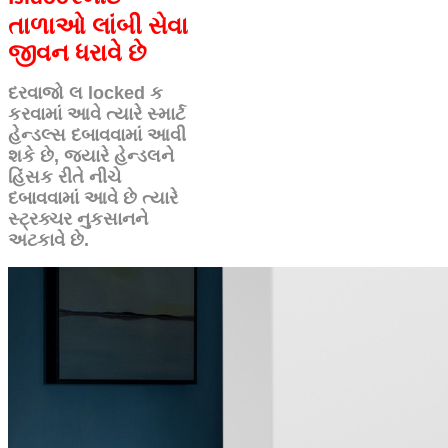
તાળાઓ લાંબી સેવા
જીવન ધરાવે છે
દરવાજો લ locked ક
કરવામાં આવે ત્યારે સ્માર્ટ
હેન્ડલ્સ દબાવવામાં આવી
શકે છે, જ્યારે હેન્ડલને
હિંસક રીતે નીચે
દબાવવામાં આવે છે ત્યારે
સ્ટ્રક્ચર નુકસાનને
અટકાવે છે.