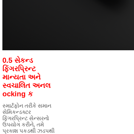
0.5 સેકન્ડ
ફિંગરપ્રિન્ટ
માન્યતા અને
સ્વચાલિત અનલ
ocking ક
સ્માર્ટફોન તરીકે સમાન
સેમિકન્ડક્ટર
ફિંગરપ્રિન્ટ સેન્સરનો
ઉપયોગ કરીને, તમે
પ્રકાશ પકડથી ઝડપથી