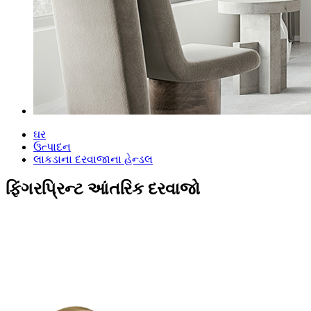
ઘર
ઉત્પાદન
લાકડાના દરવાજાના હેન્ડલ
ફિંગરપ્રિન્ટ આંતરિક દરવાજો