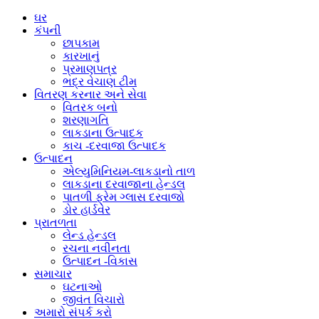
ઘર
કંપની
છાપકામ
કારખાનું
પ્રમાણપત્ર
ભદ્ર ​​વેચાણ ટીમ
વિતરણ કરનાર અને સેવા
વિતરક બનો
શરણાગતિ
લાકડાના ઉત્પાદક
કાચ -દરવાજા ઉત્પાદક
ઉત્પાદન
એલ્યુમિનિયમ-લાકડાનો તાળ
લાકડાના દરવાજાના હેન્ડલ
પાતળી ફ્રેમ ગ્લાસ દરવાજો
ડોર હાર્ડવેર
પ્રાતળતા
લેન્ડ હેન્ડલ
રચના નવીનતા
ઉત્પાદન -વિકાસ
સમાચાર
ઘટનાઓ
જીવંત વિચારો
અમારો સંપર્ક કરો