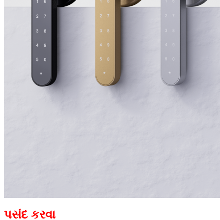
પસંદ કરવા