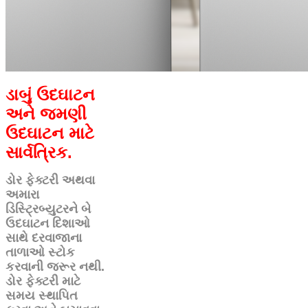
ડાબું ઉદઘાટન
અને જમણી
ઉદઘાટન માટે
સાર્વત્રિક.
ડોર ફેક્ટરી અથવા
અમારા
ડિસ્ટ્રિબ્યુટરને બે
ઉદઘાટન દિશાઓ
સાથે દરવાજાના
તાળાઓ સ્ટોક
કરવાની જરૂર નથી.
ડોર ફેક્ટરી માટે
સમય સ્થાપિત