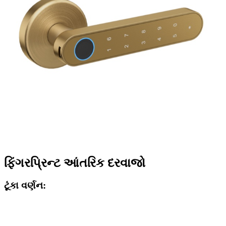
ફિંગરપ્રિન્ટ આંતરિક દરવાજો
ટૂંકા વર્ણન: