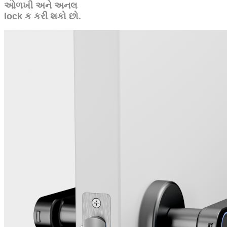
ઓળખી અને અનલ
lock ક કરી શકો છો.