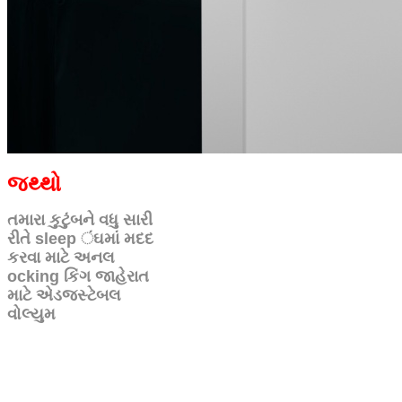
જથ્થો
તમારા કુટુંબને વધુ સારી
રીતે sleep ંઘમાં મદદ
કરવા માટે અનલ
ocking કિંગ જાહેરાત
માટે એડજસ્ટેબલ
વોલ્યુમ