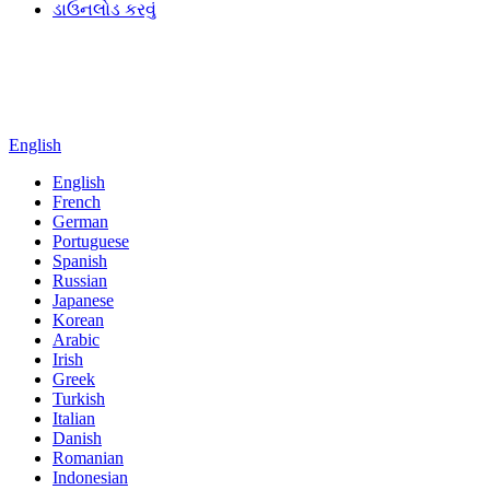
ડાઉનલોડ કરવું
English
English
French
German
Portuguese
Spanish
Russian
Japanese
Korean
Arabic
Irish
Greek
Turkish
Italian
Danish
Romanian
Indonesian