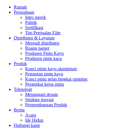
Rumah
Perusahaan
Intro merek
Pabrik
Sertifikasi
Tim Penjualan Elite
Distributor & Layanan
Menjadi distributor
Ruang pamer
Produsen Pintu Kayu
Produsen pintu kaca
Produk
Kunci pintu kayu aluminium
Pegangan pintu kayu
Kunci pintu gelas bingkai ramping
Perangkat keras pintu
Teknologi
Menangani desain
Struktur inovasi
Pengembangan Produk
Berita
Acara
Ide Hidup
Hubungi kami