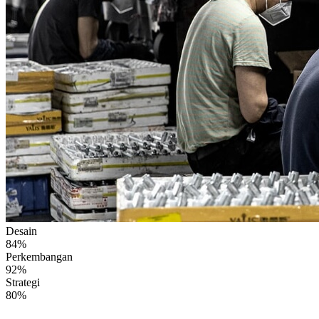
Desain
84
%
Perkembangan
92
%
Strategi
80
%