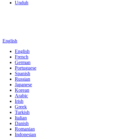
Unduh
English
English
French
German
Portuguese
Spanish
Russian
Japanese
Korean
Arabic
Irish
Greek
Turkish
Italian
Danish
Romanian
Indonesian