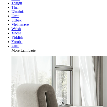
Telugu
Thai
Ukrainian
Urdu
Uzbek
Vietnamese
Welsh
Xhosa
Yiddish
Yoruba
Zulu
More Language