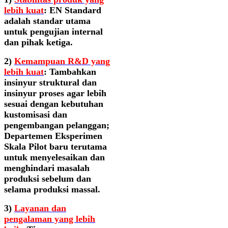
lebih kuat
: EN Standard
adalah standar utama
untuk pengujian internal
dan pihak ketiga.
2)
Kemampuan R&D yang
lebih kuat
: Tambahkan
insinyur struktural dan
insinyur proses agar lebih
sesuai dengan kebutuhan
kustomisasi dan
pengembangan pelanggan;
Departemen Eksperimen
Skala Pilot baru terutama
untuk menyelesaikan dan
menghindari masalah
produksi sebelum dan
selama produksi massal.
3)
Layanan dan
pengalaman yang lebih