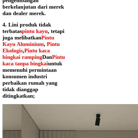
pengembangan
berkelanjutan dari merek
dan dealer merek.
4. Lini produk tidak
terbatas
pintu kayu
, tetapi
juga melibatkan
Pintu
Kayu Aluminium
,
Pintu
Ekologis
,
Pintu kaca
bingkai ramping
Dan
Pintu
kaca tanpa bingkai
untuk
memenuhi permintaan
konsumen industri
perbaikan rumah yang
tidak dianggap
ditingkatkan;