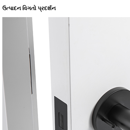
ઉત્પાદન વિગતો પ્રદર્શન