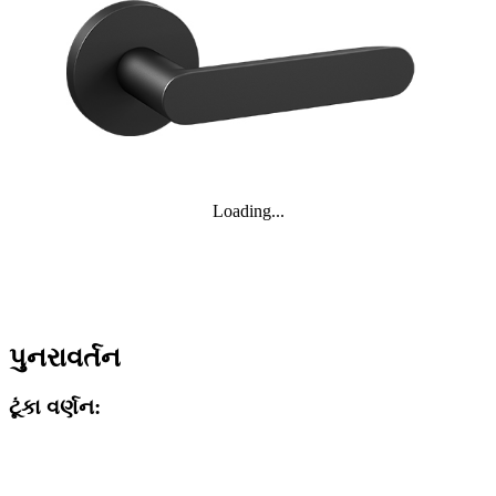
Loading...
પુનરાવર્તન
ટૂંકા વર્ણન: