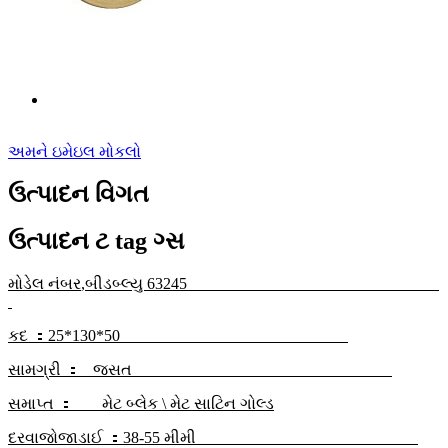
અમને ઇમેઇલ મોકલો
ઉત્પાદન વિગત
ઉત્પાદન ટ tag ગ્સ
મોડેલ નંબર
,
બીડબ્લ્યુ 63245
કદ ：
25*130*50
સામગ્રી ：
જસત
સમાપ્ત ：
મેટ બ્લેક \ મેટ સાટિન ગોલ્ડ
દરવાજો
જાડાઈ ：
38-55 મીમી