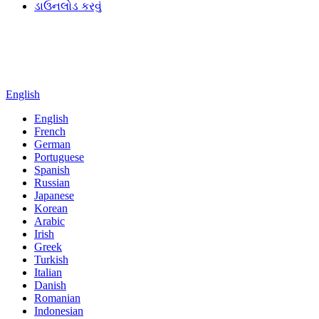
ડાઉનલોડ કરવું
English
English
French
German
Portuguese
Spanish
Russian
Japanese
Korean
Arabic
Irish
Greek
Turkish
Italian
Danish
Romanian
Indonesian