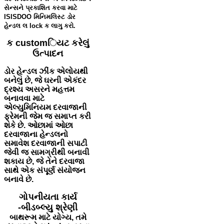
સેન્સને પ્રકાશિત કરવા માટે
ISISDOO મિનિમલિસ્ટ ડોર
હેન્ડલ લ lock ક લાગુ કરો.
ક customિયટ કરેલું
ઉત્પાદન
ડોર હેન્ડલ ઝીંક એલોયથી
બનેલું છે, જે ઘરની એકંદર
દ્રશ્ય અસરને મહત્તમ
બનાવવા માટે
એલ્યુમિનિયમ દરવાજાની
ફ્રેમની જેમ જ સમાપ્ત કરી
શકે છે. ઓછામાં ઓછા
દરવાજાના હેન્ડલનો
સમાવેશ દરવાજાની સપાટી
જેવી જ સામગ્રીથી બનાવી
શકાય છે, જે તેને દરવાજા
સાથે એક સંપૂર્ણ સંયોજન
બનાવે છે.
ગોપનીયતા કાર્ય
-બીડબ્લ્યુ શ્રેણી
બાથરૂમ માટે યોગ્ય, તમે