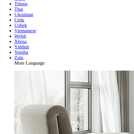
Telugu
Thai
Ukrainian
Urdu
Uzbek
Vietnamese
Welsh
Xhosa
Yiddish
Yoruba
Zulu
More Language