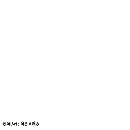
સમાપ્ત: મેટ બ્લેક