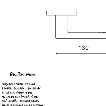
નિવાદિતા રચના
અદ્રશ્ય દરવાજા, છત -ંચા
દરવાજા, દરવાજાના ફાયદાઓને
સંપૂર્ણ રીતે વિસ્તૃત કરવા,
પરંપરાગત ck ોળાવને તોડવા
અને મર્યાદિત જગ્યામાં એકંદર
ઘરની ડિઝાઇનની અનંત ડિઝાઇન