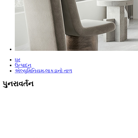
ઘર
ઉત્પાદન
એલ્યુમિનિયમ-લાકડાનો તાળ
પુનરાવર્તન