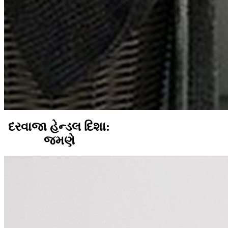
દરવાજા હેન્ડલ દિશા:
જમણે