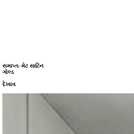
સમાપ્ત: મેટ સાટિન
ગોલ્ડ
દેખાવ