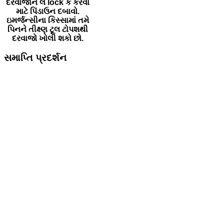
દરવાજાને લ lock ક કરવા
માટે પિંડાઉન દબાવો.
ઇમર્જન્સીના કિસ્સામાં તમે
પિનને તીક્ષ્ણ ટૂલ ટોપશથી
દરવાજો ખોલી શકો છો.
સમાપ્તિ પ્રદર્શન