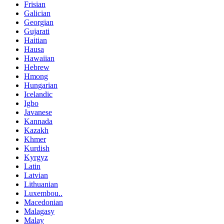
Frisian
Galician
Georgian
Gujarati
Haitian
Hausa
Hawaiian
Hebrew
Hmong
Hungarian
Icelandic
Igbo
Javanese
Kannada
Kazakh
Khmer
Kurdish
Kyrgyz
Latin
Latvian
Lithuanian
Luxembou..
Macedonian
Malagasy
Malay