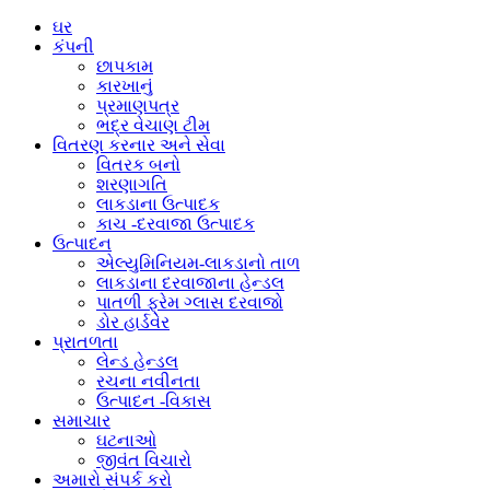
ઘર
કંપની
છાપકામ
કારખાનું
પ્રમાણપત્ર
ભદ્ર ​​વેચાણ ટીમ
વિતરણ કરનાર અને સેવા
વિતરક બનો
શરણાગતિ
લાકડાના ઉત્પાદક
કાચ -દરવાજા ઉત્પાદક
ઉત્પાદન
એલ્યુમિનિયમ-લાકડાનો તાળ
લાકડાના દરવાજાના હેન્ડલ
પાતળી ફ્રેમ ગ્લાસ દરવાજો
ડોર હાર્ડવેર
પ્રાતળતા
લેન્ડ હેન્ડલ
રચના નવીનતા
ઉત્પાદન -વિકાસ
સમાચાર
ઘટનાઓ
જીવંત વિચારો
અમારો સંપર્ક કરો