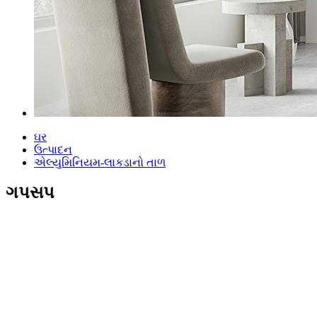
ઘર
ઉત્પાદન
એલ્યુમિનિયમ-લાકડાનો તાળ
ગપસપ