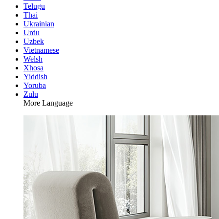
Telugu
Thai
Ukrainian
Urdu
Uzbek
Vietnamese
Welsh
Xhosa
Yiddish
Yoruba
Zulu
More Language