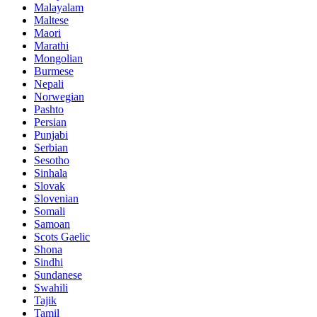
Malayalam
Maltese
Maori
Marathi
Mongolian
Burmese
Nepali
Norwegian
Pashto
Persian
Punjabi
Serbian
Sesotho
Sinhala
Slovak
Slovenian
Somali
Samoan
Scots Gaelic
Shona
Sindhi
Sundanese
Swahili
Tajik
Tamil