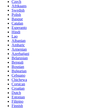
Czech
Afrikaans
Swedish
Polish
Basque
Catalan
Esperanto
Hindi
Lao
Albanian
Amharic
Armenian
Azerbaijani
Belarusian
Bengali
Bosnian
Bulgarian
Cebuano
Chichewa
Corsican
Croatian
Dutch
Estonian
Filipino
Finnish