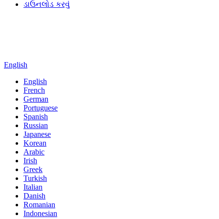
ડાઉનલોડ કરવું
English
English
French
German
Portuguese
Spanish
Russian
Japanese
Korean
Arabic
Irish
Greek
Turkish
Italian
Danish
Romanian
Indonesian