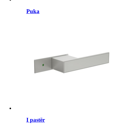
Puka
I pastër