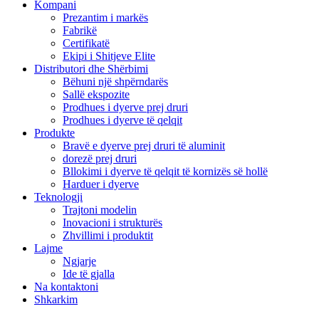
Kompani
Prezantim i markës
Fabrikë
Certifikatë
Ekipi i Shitjeve Elite
Distributori dhe Shërbimi
Bëhuni një shpërndarës
Sallë ekspozite
Prodhues i dyerve prej druri
Prodhues i dyerve të qelqit
Produkte
Bravë e dyerve prej druri të aluminit
dorezë prej druri
Bllokimi i dyerve të qelqit të kornizës së hollë
Harduer i dyerve
Teknologji
Trajtoni modelin
Inovacioni i strukturës
Zhvillimi i produktit
Lajme
Ngjarje
Ide të gjalla
Na kontaktoni
Shkarkim