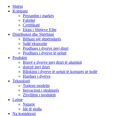
Shtëpi
Kompani
Prezantim i markës
Fabrikë
Certifikatë
Ekipi i Shitjeve Elite
Distributori dhe Shërbimi
Bëhuni një shpërndarës
Sallë ekspozite
Prodhues i dyerve prej druri
Prodhues i dyerve të qelqit
Produkte
Bravë e dyerve prej druri të aluminit
dorezë prej druri
Bllokimi i dyerve të qelqit të kornizës së hollë
Harduer i dyerve
Teknologji
Trajtoni modelin
Inovacioni i strukturës
Zhvillimi i produktit
Lajme
Ngjarje
Ide të gjalla
Na kontaktoni