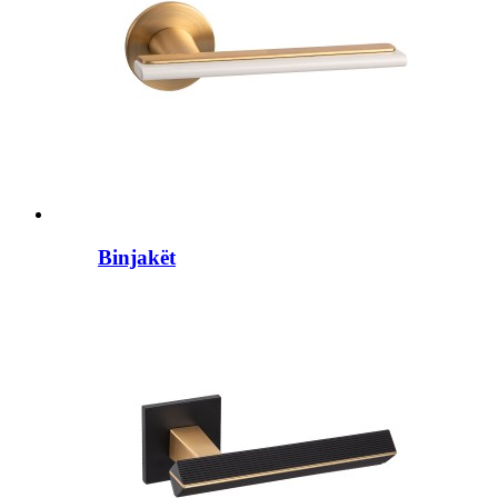
Binjakët