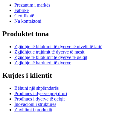
Prezantim i markës
Fabrikë
Certifikatë
Na kontaktoni
Produktet tona
Zgjidhje të bllokimit të dyerve të nivelit të lartë
Zgjidhjet e trajtimit të dyerve të mesit
Zgjidhje të bllokimit të dyerve të qelqit
Zgjidhje të harduerit të dyerve
Kujdes i klientit
Bëhuni një shpërndarës
Prodhues i dyerve prej druri
Prodhues i dyerve të qelqit
Inovacioni i strukturës
Zhvillimi i produktit