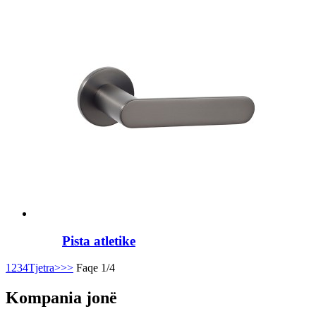
Pista atletike
1
2
3
4
Tjetra>
>>
Faqe 1/4
Kompania jonë