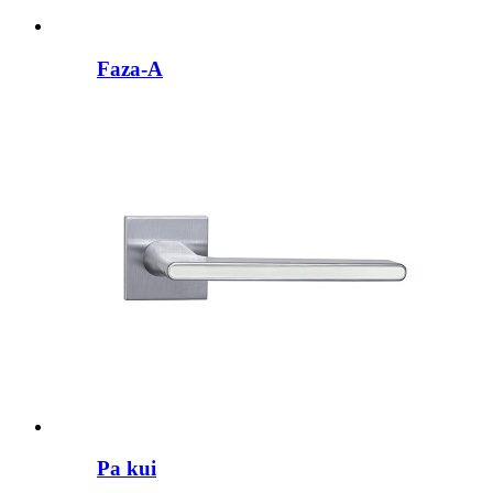
Faza-A
Pa kui