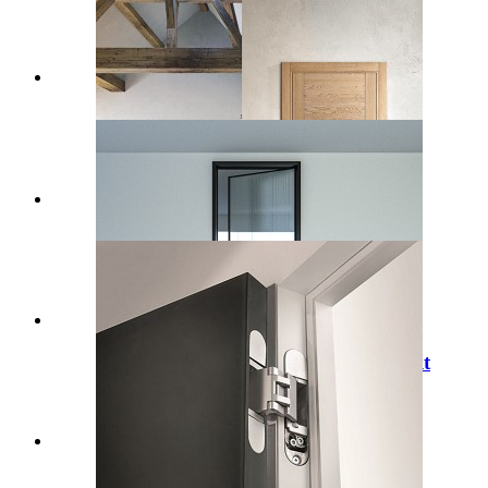
Skenë
Zgjidhje të bllokimit të dyerve të
nivelit të lartë
Zgjidhjet e trajtimit të dyerve të mesit
Zgjidhje të bllokimit të dyerve të