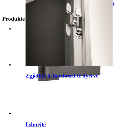
Zgjidhjet e trajtimit të dyerve të mesit
Produkte
Zgjidhje të bllokimit të dyerve të
qelqit
Zgjidhje të harduerit të dyerve
I shpejtë