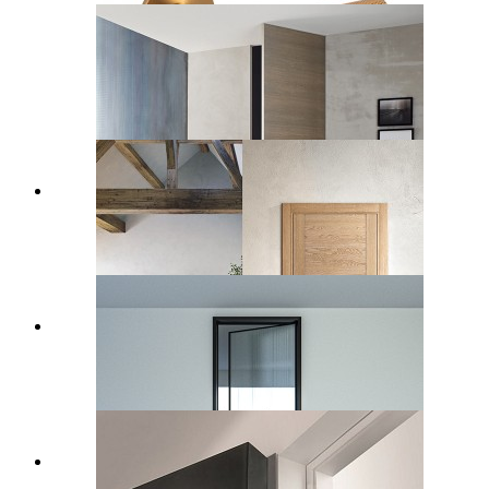
Skenë
Zgjidhje të bllokimit të dyerve të
nivelit të lartë