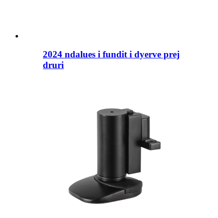
2024 ndalues ​​i fundit i dyerve prej
druri