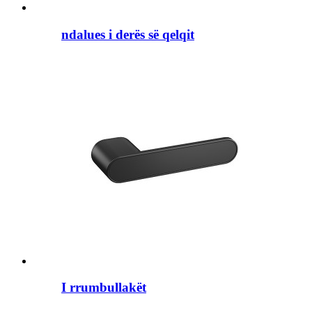
ndalues ​​i derës së qelqit
I rrumbullakët