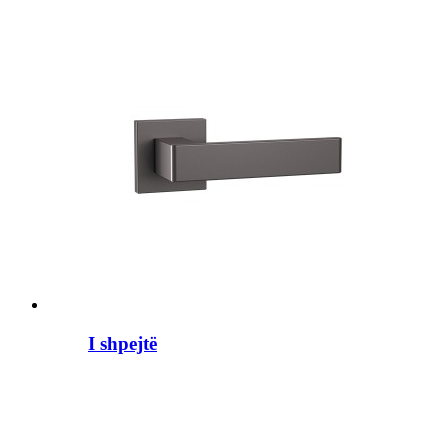
I shpejtë