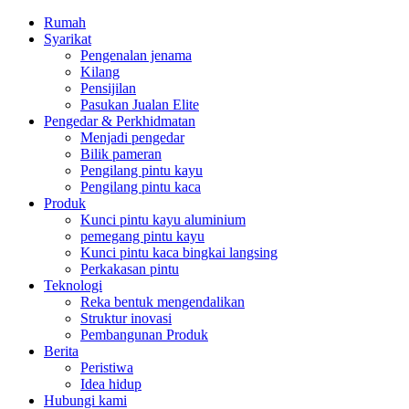
Rumah
Syarikat
Pengenalan jenama
Kilang
Pensijilan
Pasukan Jualan Elite
Pengedar & Perkhidmatan
Menjadi pengedar
Bilik pameran
Pengilang pintu kayu
Pengilang pintu kaca
Produk
Kunci pintu kayu aluminium
pemegang pintu kayu
Kunci pintu kaca bingkai langsing
Perkakasan pintu
Teknologi
Reka bentuk mengendalikan
Struktur inovasi
Pembangunan Produk
Berita
Peristiwa
Idea hidup
Hubungi kami