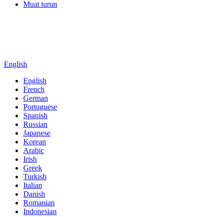
Muat turun
English
English
French
German
Portuguese
Spanish
Russian
Japanese
Korean
Arabic
Irish
Greek
Turkish
Italian
Danish
Romanian
Indonesian