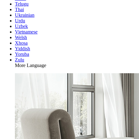
Telugu
Thai
Ukrainian
Urdu
Uzbek
Vietnamese
Welsh
Xhosa
Yiddish
Yoruba
Zulu
More Language