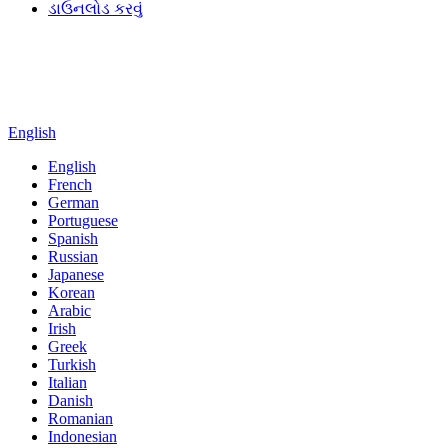
ડાઉનલોડ કરવું
English
English
French
German
Portuguese
Spanish
Russian
Japanese
Korean
Arabic
Irish
Greek
Turkish
Italian
Danish
Romanian
Indonesian