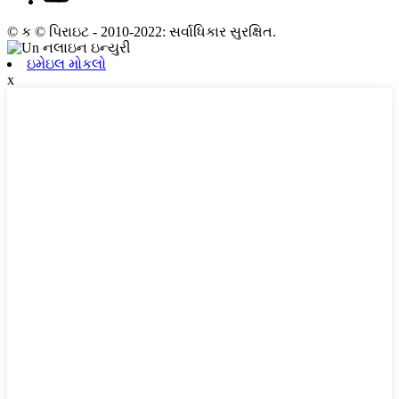
© ક © પિરાઇટ - 2010-2022: સર્વાધિકાર સુરક્ષિત.
ઇમેઇલ મોકલો
x