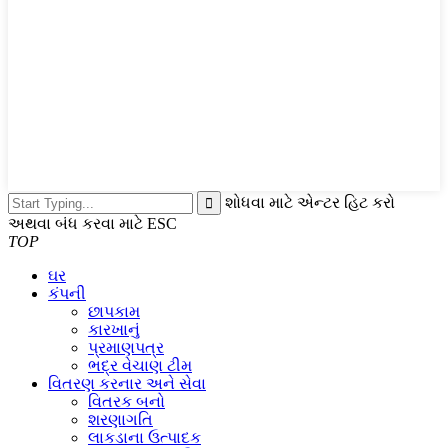
શોધવા માટે એન્ટર હિટ કરો
અથવા બંધ કરવા માટે ESC
TOP
ઘર
કંપની
છાપકામ
કારખાનું
પ્રમાણપત્ર
ભદ્ર ​​વેચાણ ટીમ
વિતરણ કરનાર અને સેવા
વિતરક બનો
શરણાગતિ
લાકડાના ઉત્પાદક