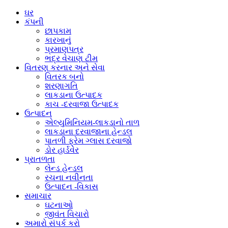
ઘર
કંપની
છાપકામ
કારખાનું
પ્રમાણપત્ર
ભદ્ર ​​વેચાણ ટીમ
વિતરણ કરનાર અને સેવા
વિતરક બનો
શરણાગતિ
લાકડાના ઉત્પાદક
કાચ -દરવાજા ઉત્પાદક
ઉત્પાદન
એલ્યુમિનિયમ-લાકડાનો તાળ
લાકડાના દરવાજાના હેન્ડલ
પાતળી ફ્રેમ ગ્લાસ દરવાજો
ડોર હાર્ડવેર
પ્રાતળતા
લેન્ડ હેન્ડલ
રચના નવીનતા
ઉત્પાદન -વિકાસ
સમાચાર
ઘટનાઓ
જીવંત વિચારો
અમારો સંપર્ક કરો