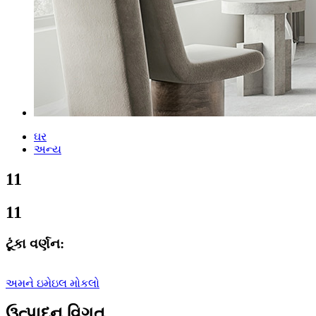
ઘર
અન્ય
11
11
ટૂંકા વર્ણન:
અમને ઇમેઇલ મોકલો
ઉત્પાદન વિગત