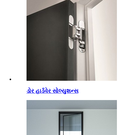
ડોર હાર્ડવેર સોલ્યુશન્સ