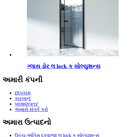
ગ્લાસ ડોર લ lock ક સોલ્યુશન્સ
અમારી કંપની
છાપકામ
કારખાનું
પ્રમાણપત્ર
અમારો સંપર્ક કરો
અમારા ઉત્પાદનો
ઉચ્ચ-અંતિમ દરવાજા લ lock ક સોલ્યુશન્સ