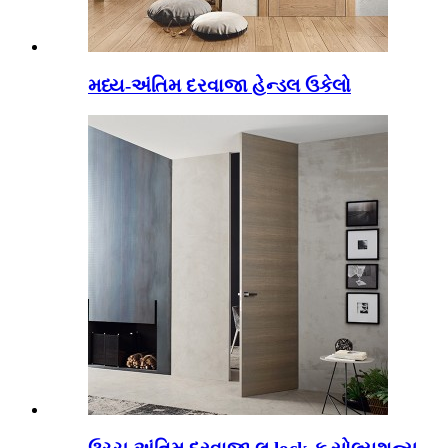
મધ્ય-અંતિમ દરવાજા હેન્ડલ ઉકેલો