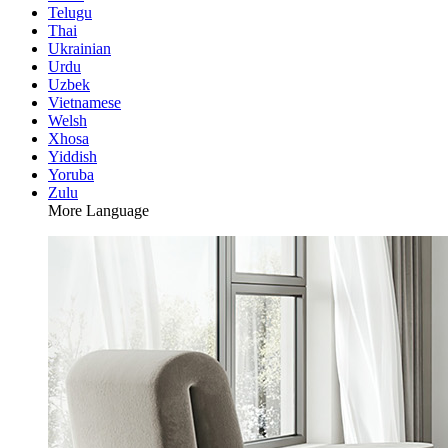
Telugu
Thai
Ukrainian
Urdu
Uzbek
Vietnamese
Welsh
Xhosa
Yiddish
Yoruba
Zulu
More Language