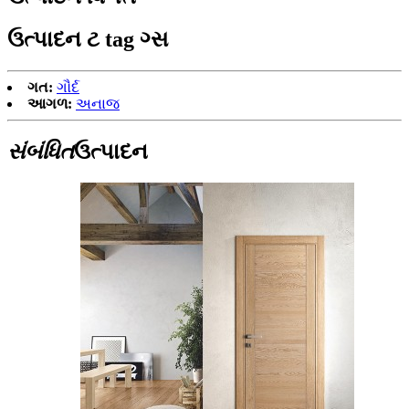
ઉત્પાદન ટ tag ગ્સ
ગત:
ગૌર્દ
આગળ:
અનાજ
સંબંધિત
ઉત્પાદન