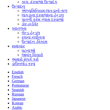
કાચ -દરવાજા ઉત્પાદક
ઉત્પાદન
એલ્યુમિનિયમ-લાકડાનો તાળ
લાકડાના દરવાજાના હેન્ડલ
પાતળી ફ્રેમ ગ્લાસ દરવાજો
ડોર હાર્ડવેર
પ્રાતળતા
લેન્ડ હેન્ડલ
રચના નવીનતા
ઉત્પાદન -વિકાસ
સમાચાર
ઘટનાઓ
જીવંત વિચારો
અમારો સંપર્ક કરો
ડાઉનલોડ કરવું
English
French
German
Portuguese
Spanish
Russian
Japanese
Korean
Arabic