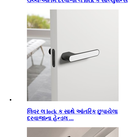
ઉચ્ચ-અંતિમ દરવાજા લ lock ક સોલ્યુશન્સ
લિવર લ lock ક સાથે આંતરિક છુપાયેલા
દરવાજાના હેન્ડલ ...