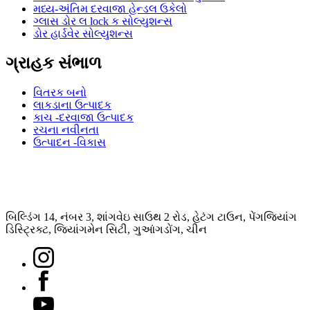
મધ્ય-અંતિમ દરવાજા હેન્ડલ ઉકેલો
ગ્લાસ ડોર લ lock ક સોલ્યુશન્સ
ડોર હાર્ડવેર સોલ્યુશન્સ
ગ્રાહક સંભાળ
વિતરક બનો
લાકડાના ઉત્પાદક
કાચ -દરવાજા ઉત્પાદક
રચના નવીનતા
ઉત્પાદન -વિકાસ
બિલ્ડિંગ 14, નંબર 3, શાંગવેઇ સાઉથ 2 રોડ, હેટંગ ટાઉન, પેંગજિયાંગ
ડિસ્ટ્રિક્ટ, જિયાંગમેન સિટી, ગુઆંગડોંગ, ચીન